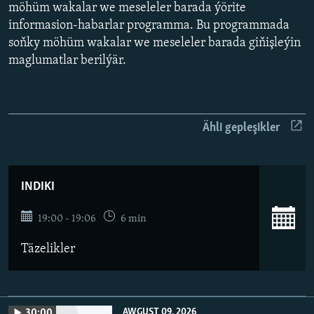
AÝ/AR-nyň ähli saýtlary
möhüm wakalar we meseleler barada ýörite
informasion-habarlar programma. Bu programmada
soňky möhüm wakalar we meseleler barada giňişleýin
maglumatlar berilýär.
Ähli gepleşikler
INDIKI
19:00 - 19:06
6 min
Täzelikler
AWGUST 09, 2026
30:00