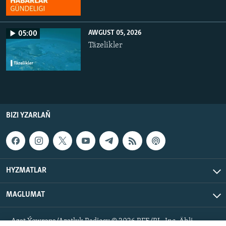
AWGUST 05, 2026
05:00
Täzelikler
BIZI YZARLAŇ
HYZMATLAR
MAGLUMAT
Azat Ýewropa/Azatlyk Radiosy © 2026 RFE/RL, Inc. Ähli