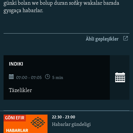
AÝ/AR-nyň ähli saýtlary
günki bolan we bolup duran soňky wakalar barada
gysgaça habarlar.
Ähli gepleşikler
INDIKI
07:00 - 07:05
5 min
Täzelikler
22:30 - 23:00
GÖNI EFIR
Habarlar gündeligi