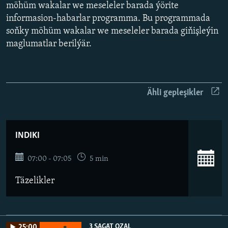
AÝ/AR-nyň ähli saýtlary
möhüm wakalar we meseleler barada ýörite
informasion-habarlar programma. Bu programmada
soňky möhüm wakalar we meseleler barada giňişleýin
maglumatlar berilýär.
Ähli gepleşikler
INDIKI
07:00 - 07:05
5 min
Täzelikler
3 SAGAT OZAL
25:00