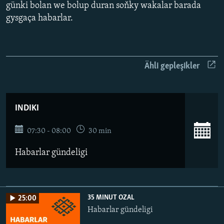
AÝ/AR-nyň ähli saýtlary
günki bolan we bolup duran soňky wakalar barada
gysgaça habarlar.
Ähli gepleşikler
INDIKI
07:30 - 08:00
30 min
Habarlar gündeligi
35 MINUT OZAL
25:00
Habarlar gündeligi