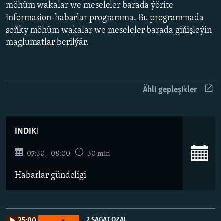
AÝ/AR-nyň ähli saýtlary
möhüm wakalar we meseleler barada ýörite
informasion-habarlar programma. Bu programmada
soňky möhüm wakalar we meseleler barada giňişleýin
maglumatlar berilýär.
Ähli gepleşikler
INDIKI
07:30 - 08:00
30 min
Habarlar gündeligi
2 SAGAT OZAL
25:00