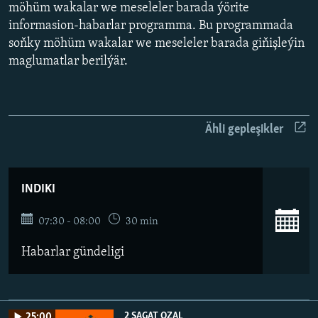
AÝ/AR-nyň ähli saýtlary
möhüm wakalar we meseleler barada ýörite
informasion-habarlar programma. Bu programmada
soňky möhüm wakalar we meseleler barada giňişleýin
maglumatlar berilýär.
Ähli gepleşikler
INDIKI
07:30 - 08:00
30 min
Habarlar gündeligi
2 SAGAT OZAL
25:00