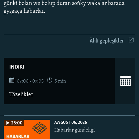
AÝ/AR-nyň ähli saýtlary
günki bolan we bolup duran soňky wakalar barada
gysgaça habarlar.
Ähli gepleşikler
INDIKI
07:00 - 07:05
5 min
Täzelikler
AWGUST 06, 2026
25:00
Habarlar gündeligi