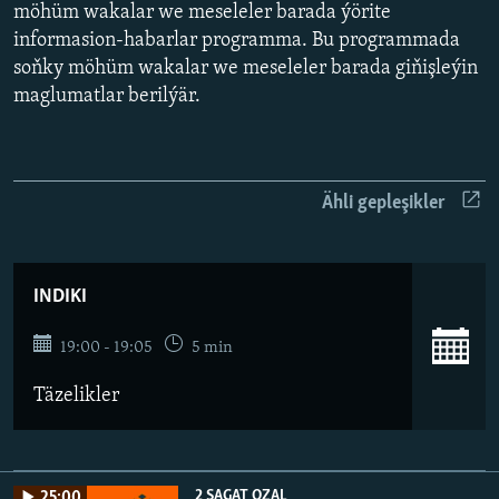
AÝ/AR-nyň ähli saýtlary
möhüm wakalar we meseleler barada ýörite
informasion-habarlar programma. Bu programmada
soňky möhüm wakalar we meseleler barada giňişleýin
maglumatlar berilýär.
Ähli gepleşikler
INDIKI
19:00 - 19:05
5 min
Täzelikler
2 SAGAT OZAL
25:00