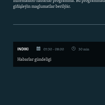
informasion-habarlar programma. Bu programmad
giňişleýin maglumatlar berilýär.
INDIKI
07:30 - 08:00
30 min
Habarlar gündeligi