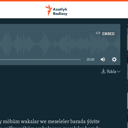
EMBED
e currently available
25:00
Ýükle
EMBED
 möhüm wakalar we meseleler barada ýörite