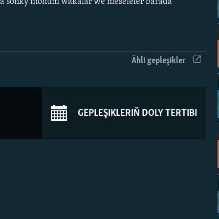
a soňky möhüm wakalar we meseleler barada
Ähli gepleşikler
GEPLEŞIKLERIŇ DOLY TERTIBI