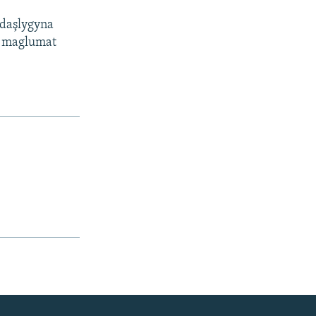
tdaşlygyna
e maglumat