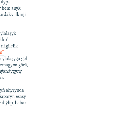
ulyp-
y hem anyk
rdaky ilkinji
ylalaşyk
kko”
nägilelik
m”
 ylalaşyga gol
azmagyna görä,
anýandygyny
är.
nyň ahyrynda
Saparyň esasy
diýlip, habar