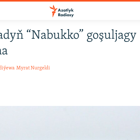
adyň “Nabukko” goşuljagy
na
diýewa
Myrat Nurgeldi
0