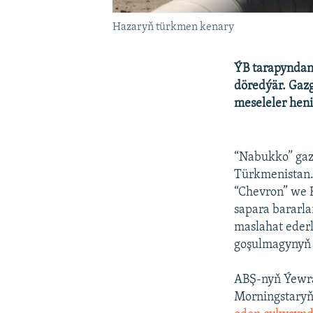
Hazaryň türkmen kenary
ÝB tarapyndan 
döredýär. Gazg
meseleler hen
“Nabukko” gazge
Türkmenistan.
“Chevron” we 
sapara bararla
maslahat eder
goşulmagynyň 
ABŞ-nyň Ýewra
Morningstaryň