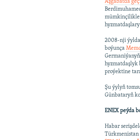
Aşgabatda geç
Berdimuhamedo
mümkinçilikle
hyzmatdaşlary 
2008-nji ýylda
boýunça
Memo
Germaniýanyň 
hyzmatdaşlyk
proýektine tar
Şu ýylyň toms
Günbataryň ko
ENEX peýda b
Habar serişde
Türkmenistan 