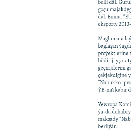
belli däl. Gu
goşulmajakdyg
däl. Emma “EU
eksporty 2013-
Maglumata laý
baglaşan ýagd
proýektlerine 
bildiriji yşar
geçirijilerini
çekjekdigine y
“Nabukko” pro
ÝB-niň käbir 
Ýewropa Komis
ýa-da dekabry
maksady “Nabu
berilýär.