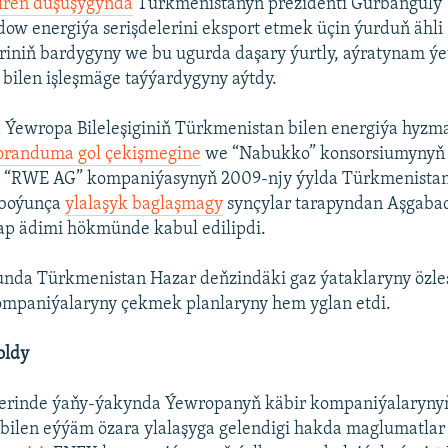
iren duşuşygynda
Türkmenistanyň prezidenti Gurbanguly
w energiýa serişdelerini eksport etmek üçin ýurduň ähli
riniň bardygyny we bu ugurda daşary ýurtly, aýratynam ý
bilen işleşmäge taýýardygyny aýtdy.
 Ýewropa Bileleşiginiň Türkmenistan bilen energiýa hyzm
randuma gol çekişmegine
we “Nabukko” konsorsiumynyň 
“RWE AG” kompaniýasynyň 2009-njy ýylda Türkmenistan 
 boýunça
ylalaşyk baglaşmagy
synçylar tarapyndan Aşgaba
ap ädimi hökmünde kabul edilipdi.
unda Türkmenistan Hazar deňzindäki gaz ýataklaryny özle
mpaniýalaryny çekmek planlaryny hem yglan etdi.
oldy
lerinde ýaňy-ýakynda Ýewropanyň käbir kompaniýalaryny
bilen eýýäm özara ylalaşyga gelendigi hakda maglumatlar 