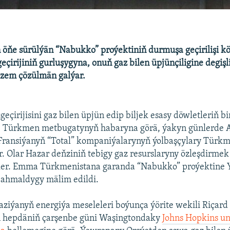
öňe sürülýän “Nabukko” proýektiniň durmuşa geçirilişi kö
eçirijiniň gurluşygyna, onuň gaz bilen üpjünçiligine degiş
izem çözülmän galýar.
çirijisini gaz bilen üpjün edip biljek esasy döwletleriň bir
 Türkmen metbugatynyň habaryna görä, ýakyn günlerde 
Fransiýanyň “Total” kompaniýalarynyň ýolbaşçylary Türk
r. Olar Hazar deňziniň tebigy gaz resurslaryny özleşdirmek
ler. Emma Türkmenistana garanda “Nabukko” proýektine Y
ahmaldygy mälim edildi.
ziýanyň energiýa meseleleri boýunça ýörite wekili Riçard
 hepdäniň çarşenbe güni Waşingtondaky
Johns Hopkins un