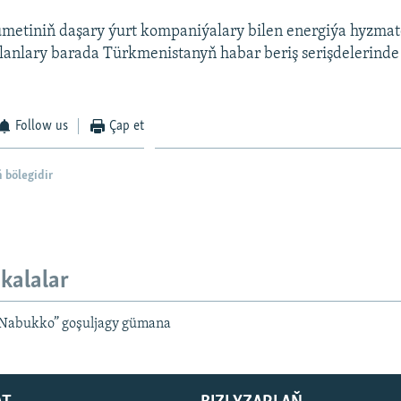
etiniň daşary ýurt kompaniýalary bilen energiýa hyzma
planlary barada Türkmenistanyň habar beriş serişdelerind
Follow us
Çap et
 bölegidir
kalalar
Nabukko” goşuljagy gümana