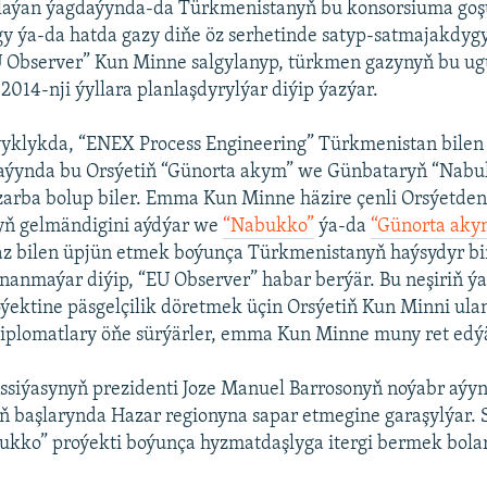
rulaýan ýagdaýynda-da Türkmenistanyň bu konsorsiuma goş
y ýa-da hatda gazy diňe öz serhetinde satyp-satmajakdyg
 Observer” Kun Minne salgylanyp, türkmen gazynyň bu ugu
2014-nji ýyllara planlaşdyrylýar diýip ýazýar.
yklykda, “ENEX Process Engineering” Türkmenistan bilen 
aýynda bu Orsýetiň “Günorta akym” we Günbataryň “Nabu
zarba bolup biler. Emma Kun Minne häzire çenli Orsýetden 
atyň gelmändigini aýdýar we
“Nabukko”
ýa-da
“Günorta aky
 gaz bilen üpjün etmek boýunça Türkmenistanyň haýsydyr bir
nanmaýar diýip, “EU Observer” habar berýär. Bu neşiriň ý
ýektine päsgelçilik döretmek üçin Orsýetiň Kun Minni ul
diplomatlary öňe sürýärler, emma Kun Minne muny ret edý
siýasynyň prezidenti Joze Manuel Barrosonyň noýabr aýy
ň başlarynda Hazar regionyna sapar etmegine garaşylýar. 
kko” proýekti boýunça hyzmatdaşlyga itergi bermek bolar 