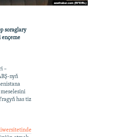
p soraglary
li ençeme
i –
ABŞ-nyň
menistana
 meselesini
ragyň has tiz
iwersitetinde