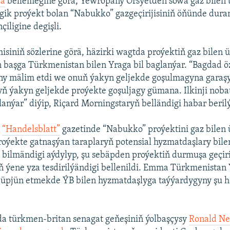
da
bellemegine görä, Ýewropany Orsýetden sowa gaz bilen
gik proýekt bolan “Nabukko” gazgeçirijisiniň öňünde dura
iligine degişli.
siniň sözlerine görä, häzirki wagtda proýektiň gaz bilen ü
 başga Türkmenistan bilen Yraga bil baglanýar. “Bagdad ö
y mälim etdi we onuň ýakyn geljekde goşulmagyna garaş
ň ýakyn geljekde proýekte goşuljagy gümana. Ilkinji noba
lanýar” diýip, Riçard Morningstaryň belländigi habar beril
ň
“Handelsblatt”
gazetinde “Nabukko” proýektini gaz bilen
oýekte gatnaşýan taraplaryň potensial hyzmatdaşlary bile
p bilmändigi aýdylyp, şu sebäpden proýektiň durmuşa geçiri
 ýene yza tesdirilýändigi bellenildi. Emma Türkmenista
n üpjün etmekde ÝB bilen hyzmatdaşlyga taýýardygyny şu 
da türkmen-britan senagat geňeşiniň ýolbaşçysy
Ronald Ne