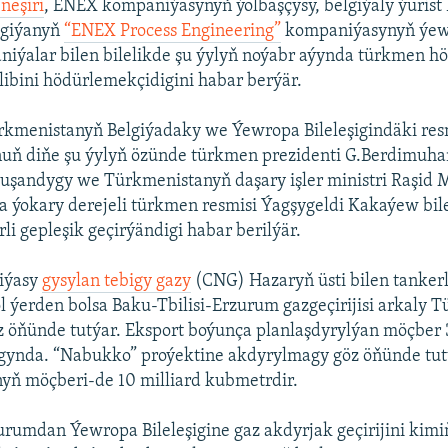
neşiri
, ENEX kompaniýasynyň ýolbaşçysy, belgiýaly ýuris
lgiýanyň
“ENEX Process Engineering”
kompaniýasynyň ýew
niýalar bilen bilelikde şu ýylyň noýabr aýynda türkmen h
libini hödürlemekçidigini habar berýär.
kmenistanyň Belgiýadaky we Ýewropa Bileleşigindäki res
nuň diňe şu ýylyň özünde türkmen prezidenti G.Berdimuh
şuşandygy we Türkmenistanyň daşary işler ministri Raşid
 ýokary derejeli türkmen resmisi Ýagşygeldi Kakaýew bile
rli gepleşik geçirýändigi habar berilýär.
iýasy
gysylan tebigy gazy
(CNG) Hazaryň üsti bilen tankerl
l ýerden bolsa Baku-Tbilisi-Erzurum gazgeçirijisi arkaly T
 öňünde tutýar. Eksport boýunça planlaşdyrylýan möçber 
gynda. “Nabukko” proýektine akdyrylmagy göz öňünde tu
yň möçberi-de 10 milliard kubmetrdir.
urumdan Ýewropa Bileleşigine gaz akdyrjak geçirijini kim