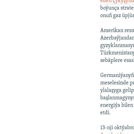
eden çykyşyn
boýunça strate
onuň gaz üpjünç
Amerikan resmi
Azerbaýjandan
gyzyklanmasyn
Türkmenistany
sebäplere esas
Germaniýany
meselesinde pr
ylalaşyga geli
başlanmagynyň
energiýa bile
etdi.
13-nji oktýabr