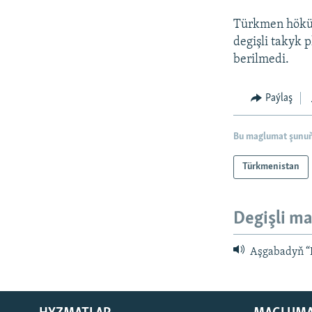
Türkmen höküm
degişli takyk 
berilmedi.
Paýlaş
Bu maglumat şunuň
Türkmenistan
Degişli ma
Aşgabadyň “