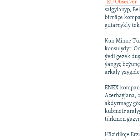
“EU Observer” 
salgylanyp, Be
birnäçe kompa
gutarnykly tek
Kun Minne Tür
konsulydyr. O
ýedi gezek du
ýangyç boýunça
arkaly yzygide
ENEX kompan
Azerbaýjana, o
akdyrmagy göz
kubmetr araly
türkmen gazyn
Häzirlikçe Erz