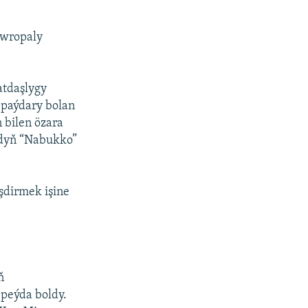
ewropaly
atdaşlygy
paýdary bolan
bilen özara
dyň “Nabukko”
şdirmek işine
ň
peýda boldy.