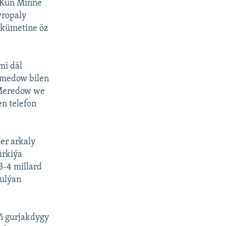
t Kun Minne
ropaly
ökümetine öz
mi däl
amedow bilen
 Meredow we
n telefon
er arkaly
ürkiýa
3-4 millard
tulýan
iň gurjakdygy