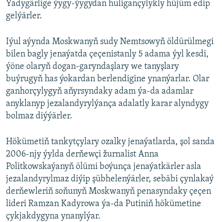
Ýadygärlige ýygy-ýygydan huligançylykly hüjüm edip
gelýärler.
Iýul aýynda Moskwanyň sudy Nemtsowyň öldürülmegi
bilen bagly jenaýatda çeçenistanly 5 adama ýyl kesdi,
ýöne olaryň dogan-garyndaşlary we tanyşlary
buýrugyň has ýokardan berlendigine ynanýarlar. Olar
ganhorçylygyň aňyrsyndaky adam ýa-da adamlar
anyklanyp jezalandyrylýança adalatly karar alyndygy
bolmaz diýýärler.
Hökümetiň tankytçylary ozalky jenaýatlarda, şol sanda
2006-njy ýylda derňewçi žurnalist Anna
Politkowskaýanyň ölümi boýunça jenaýatkärler asla
jezalandyrylmaz diýip şübhelenýärler, sebäbi çynlakaý
derňewleriň soňunyň Moskwanyň penasyndaky çeçen
lideri Ramzan Kadyrowa ýa-da Putiniň hökümetine
çykjakdygyna ynanylýar.