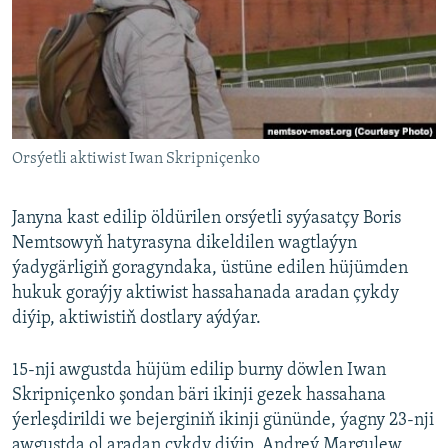
AÝ/AR-nyň ähli saýtlary
Orsýetli aktiwist Iwan Skripniçenko
Janyna kast edilip öldürilen orsýetli syýasatçy Boris
Nemtsowyň hatyrasyna dikeldilen wagtlaýyn
ýadygärligiň goragyndaka, üstüne edilen hüjümden
hukuk goraýjy aktiwist hassahanada aradan çykdy
diýip, aktiwistiň dostlary aýdýar.
15-nji awgustda hüjüm edilip burny döwlen Iwan
Skripniçenko şondan bäri ikinji gezek hassahana
ýerleşdirildi we bejerginiň ikinji gününde, ýagny 23-nji
awgustda ol aradan çykdy diýip, Andreý Margulew