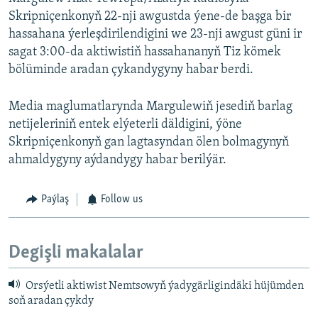
Skripniçenkonyň 22-nji awgustda ýene-de başga bir
hassahana ýerleşdirilendigini we 23-nji awgust güni ir
sagat 3:00-da aktiwistiň hassahananyň Tiz kömek
bölüminde aradan çykandygyny habar berdi.
Media maglumatlarynda Margulewiň jesediň barlag
netijeleriniň entek elýeterli däldigini, ýöne
Skripniçenkonyň gan lagtasyndan ölen bolmagynyň
ahmaldygyny aýdandygy habar berilýär.
Paýlaş
Follow us
Degişli makalalar
Orsýetli aktiwist Nemtsowyň ýadygärligindäki hüjümden
soň aradan çykdy