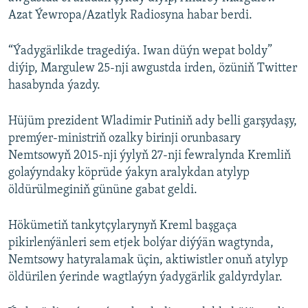
Azat Ýewropa/Azatlyk Radiosyna habar berdi.
“Ýadygärlikde tragediýa. Iwan düýn wepat boldy”
diýip, Margulew 25-nji awgustda irden, özüniň Twitter
hasabynda ýazdy.
Hüjüm prezident Wladimir Putiniň ady belli garşydaşy,
premýer-ministriň ozalky birinji orunbasary
Nemtsowyň 2015-nji ýylyň 27-nji fewralynda Kremliň
golaýyndaky köprüde ýakyn aralykdan atylyp
öldürülmeginiň gününe gabat geldi.
Hökümetiň tankytçylarynyň Kreml başgaça
pikirlenýänleri sem etjek bolýar diýýän wagtynda,
Nemtsowy hatyralamak üçin, aktiwistler onuň atylyp
öldürilen ýerinde wagtlaýyn ýadygärlik galdyrdylar.