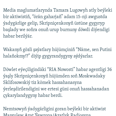
Media maglumatlarynda Tamara Lugowyh atly beýleki
bir aktiwistiň, “örän gaharjaň” adam 15-nji awgustda
ýadygärlige gelip, Skripniçenkonyň üstüne gygyryp
başlady we soňra onuň urup burnuny döwdi diýendigi
habar berilýär.
Wakanyň gözli şaýatlary hüjümçiniň “Näme, sen Putini
halaňokmy!?” diýip gygyrandygyny aýdýarlar.
Döwlet eýeçiligindäki “RIA Nowosti” habar agentligi 36
ýaşly Skripniçenkonyň hüjümden soň Moskwadaky
Sklifosowskiý tiz kömek hassahanasyna
ýerleşdirilendigini we ertesi güni onuň hassahanadan
çykarylandygyny habar berdi.
Nemtsowyň ýadygärligini goran beýleki bir aktiwist
Margulew Azat Ýewropa/Azatlyk Radiosyna