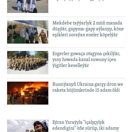
720p
1080p
1080p
Mekdebe taýýarlyk 2 müň manada
düşýär, gapyma-gapy aýlanyp, köne
eşikleri soraýan eneler köpelýär
Esgerler gowaça otagyna çekilýär,
yssy howada kanal suwuny içen
ýigitler keselleýär
Russiýanyň Ukraina garşy dron we
raketa hüjümlerinde 15 adam öldi
Eýran Ysraýyla "içalyçylyk
edendigini" öňe sürüp, iki adamy