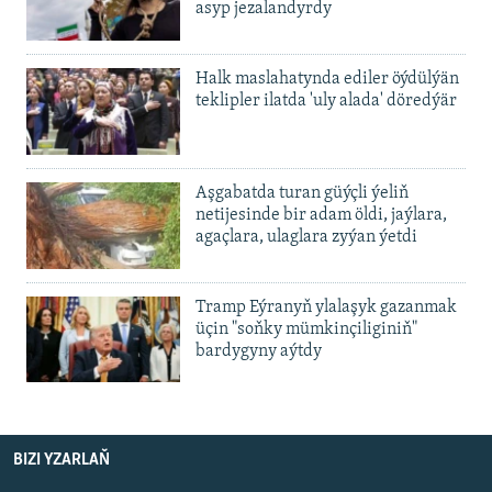
asyp jezalandyrdy
Halk maslahatynda ediler öýdülýän
teklipler ilatda 'uly alada' döredýär
Aşgabatda turan güýçli ýeliň
netijesinde bir adam öldi, jaýlara,
agaçlara, ulaglara zyýan ýetdi
Tramp Eýranyň ylalaşyk gazanmak
üçin "soňky mümkinçiliginiň"
bardygyny aýtdy
BIZI YZARLAŇ