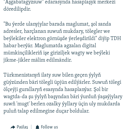
"Aşgabatagyzsuw" edarasynda hasaplaşyk merkezi
döredilipdir.
"Bu ýerde ulanyjylar barada maglumat, şol sanda
adresler, harçlanan suwuň mukdary, tölegler we
beýlekiler elektron görnüşde ýerleşdirildi" diýip TDH
habar berýär. Maglumatda agzalan digital
mümkinçilikleriň işe giriziljek wagty we beýleki
jikme-jikler mälim edilmändir.
Türkmenistanyň ilaty suw bilen geçen ýylyň
güýzünden bäri tölegli üpjün edilýärler. Suwuň tölegi
ölçeýji gurallaryň esasynda hasaplanýar. Şol bir
wagtda-da şu ýylyň başyndan bäri ýurduň ýaşaýjylary
suwň 'mugt' berlen ozalky ýyllary üçin uly mukdarda
puluň talap edilmegine duçar boldular.
Paýlaş
Follow us