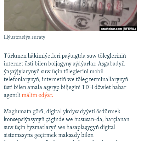
AÝ/AR-nyň ähli saýtlary
illýustrasiýa suraty
Türkmen häkimiýetleri paýtagtda suw tölegleriniň
internet üsti bilen boljagyny aýdýarlar. Aşgabadyň
ýaşaýjylarynyň suw üçin töleglerini mobil
telefonlarynyň, internetiň we töleg terminallarynyň
üsti bilen amala aşyryp biljegini TDH döwlet habar
agentli
mälim edýär.
Maglumata görä, digital ykdysadyýeti ösdürmek
konsepsiýasynyň çäginde we hususan-da, harçlanan
suw üçin hyzmatlaryň we hasaplaşygyň digital
sistemasyna geçirmek maksady bilen