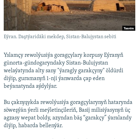
AÝ/AR-nyň ähli saýtlary
Eýran. Daştýaridäki mekdep, Sistan-Balujystan sebiti
Yslamçy rewolýusiýa goragçylary korpusy Eýranyň
günorta-gündogaryndaky Sistan-Bulujystan
welaýatynda alty sany "ýaragly garakçyny" öldürdi
diýip, guramanyň 1-nji ýanwarda çap eden
beýanatynda aýdylýar.
Bu çaknyşykda rewolýusiýa goragçylarynyň hatarynda
söweşýän ýerli meýletinçileriň, Basij milisiýasynyň üç
agzasy wepat boldy, azyndan bäş “garakçy” ýaralandy
diýip, habarda bellenýär.