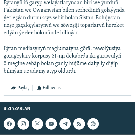
Eýranyň iň garyp welaýatlaryndan biri we ýurduň
Pakistan we Owganystan bilen serhediniň golaýynda
ýerleşýän durnuksyz sebit bolan Sistan-Bulujystan
neşe gaçakçylarynyň we söweşiji toparlaryň hereket
edýän ýerler hökmünde bilinýär.
Eýran mediasynyň maglumatyna görä, rewolýusiýa
goragçylary korpusy 31-nji dekabrda iki garawulyň
ölmegine sebäp bolan ganly hüjüme dahylly diýip
bilinýän üç adamy atyp öldürdi.
Paýlaş
Follow us
BIZI YZARLAŇ