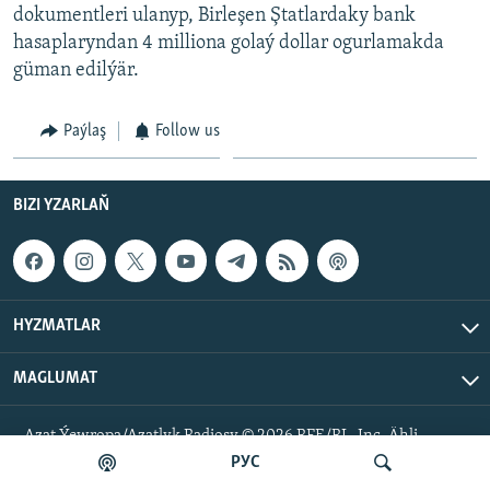
AÝ/AR-nyň ähli saýtlary
dokumentleri ulanyp, Birleşen Ştatlardaky bank
hasaplaryndan 4 milliona golaý dollar ogurlamakda
güman edilýär.
Paýlaş
Follow us
BIZI YZARLAŇ
HYZMATLAR
MAGLUMAT
Azat Ýewropa/Azatlyk Radiosy © 2026 RFE/RL, Inc. Ähli
hukuklar goralan.
РУС