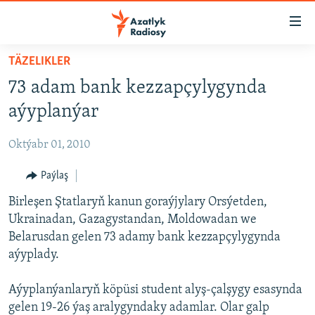
Sepleriň
elýeterliligi
Esasy
TÄZELIKLER
mazmuna
TÜRKMENISTAN
73 adam bank kezzapçylygynda
dolan
MERKEZI AZIÝA
Esasy
aýyplanýar
HALKARA
nawigasiýa
dolan
Oktýabr 01, 2010
MULTIMEDIA
Gözlege
PETIKLENEN WEBSAÝTA GIRMEGIŇ ÝOLLARY
Paýlaş
AZATLYK WIDEO
dolan
Birleşen Ştatlaryň kanun goraýjylary Orsýetden,
AZAT ADALGA
Русский
Ukrainadan, Gazagystandan, Moldowadan we
FOTOSERGI
Belarusdan gelen 73 adamy bank kezzapçylygynda
BIZI YZARLAŇ
INFOGRAFIK
aýyplady.
Aýyplanýanlaryň köpüsi student alyş-çalşygy esasynda
gelen 19-26 ýaş aralygyndaky adamlar. Olar galp