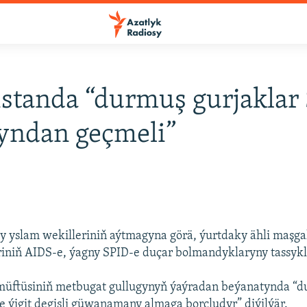
standa “durmuş gurjaklar
yndan geçmeli”
 yslam wekilleriniň aýtmagyna görä, ýurtdaky ähli maşga
riniň AIDS-e, ýagny SPID-e duçar bolmandyklaryny tassyk
müftüsiniň metbugat gullugynyň ýaýradan beýanatynda “d
e ýigit degişli güwanamany almaga borçludyr” diýilýär.