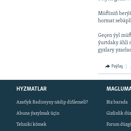
Müftiniň berý
hormat sebäpli
Geçen ýyl müf
ýurtdaky ähli
gyzlary yzarla
Paýlaş
HYZMATLAR
MAGLUM
Русский
Azatlyk Radiosyny nädip diňlemeli?
Biz barada
Abuna ýazylmak üçin
Gizlinlik dü
BIZI YZARLAŇ
Tehniki kömek
Forum düzgü