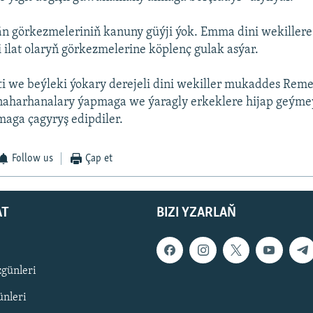
än görkezmeleriniň kanuny güýji ýok. Emma dini wekillere
 ilat olaryň görkezmelerine köplenç gulak asýar.
ti we beýleki ýokary derejeli dini wekiller mukaddes Rem
 naharhanalary ýapmaga we ýaragly erkeklere hijap geýme
maga çagyryş edipdiler.
Follow us
Çap et
AT
BIZI YZARLAŇ
zgünleri
nleri