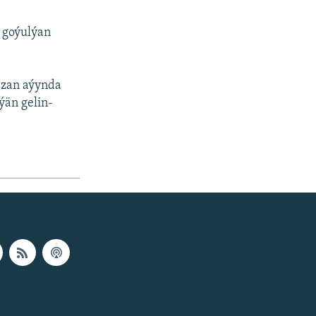
 goýulýan
ezan aýynda
ýän gelin-