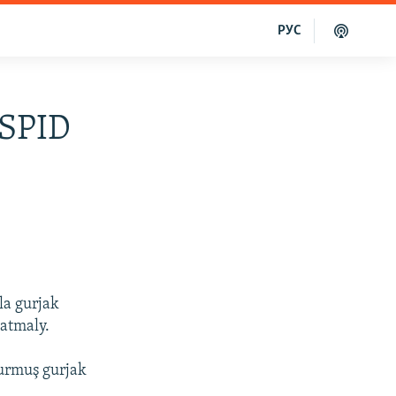
РУС
 SPID
la gurjak
latmaly.
urmuş gurjak