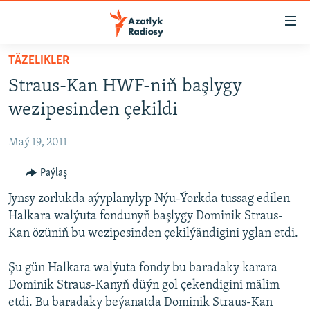
Sepleriň
elýeterliligi
Esasy
TÄZELIKLER
mazmuna
TÜRKMENISTAN
Straus-Kan HWF-niň başlygy
dolan
MERKEZI AZIÝA
Esasy
wezipesinden çekildi
HALKARA
nawigasiýa
dolan
Maý 19, 2011
MULTIMEDIA
Gözlege
PETIKLENEN WEBSAÝTA GIRMEGIŇ ÝOLLARY
Paýlaş
AZATLYK WIDEO
dolan
Jynsy zorlukda aýyplanylyp Nýu-Ýorkda tussag edilen
AZAT ADALGA
Русский
Halkara walýuta fondunyň başlygy Dominik Straus-
FOTOSERGI
Kan özüniň bu wezipesinden çekilýändigini yglan etdi.
BIZI YZARLAŇ
INFOGRAFIK
Şu gün Halkara walýuta fondy bu baradaky karara
Dominik Straus-Kanyň düýn gol çekendigini mälim
etdi. Bu baradaky beýanatda Dominik Straus-Kan