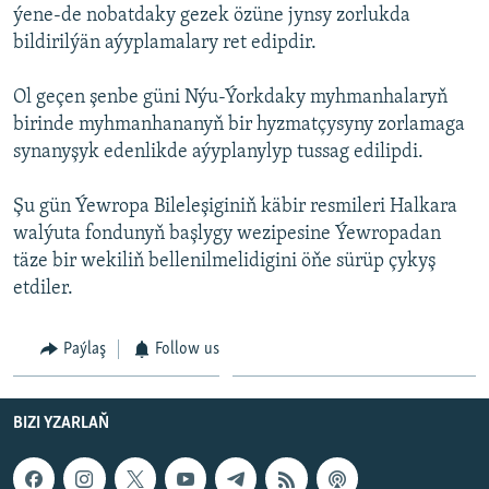
AÝ/AR-nyň ähli saýtlary
ýene-de nobatdaky gezek özüne jynsy zorlukda
bildirilýän aýyplamalary ret edipdir.
Ol geçen şenbe güni Nýu-Ýorkdaky myhmanhalaryň
birinde myhmanhananyň bir hyzmatçysyny zorlamaga
synanyşyk edenlikde aýyplanylyp tussag edilipdi.
Şu gün Ýewropa Bileleşiginiň käbir resmileri Halkara
walýuta fondunyň başlygy wezipesine Ýewropadan
täze bir wekiliň bellenilmelidigini öňe sürüp çykyş
etdiler.
Paýlaş
Follow us
BIZI YZARLAŇ