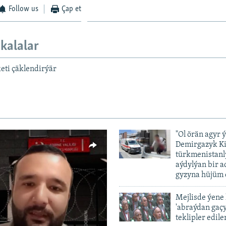
Follow us
Çap et
kalalar
eti çäklendirýär
"Ol örän agyr 
Demirgazyk K
türkmenistanl
aýdylýan bir 
gyzyna hüjüm 
Mejlisde ýene
'abraýdan gaç
vailable
teklipler edile