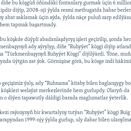
 diňe bu köşgüň öňündäki fontanlary gurmak üçin 6 milli
ilipdir diýip, 2008-nji ýylda resmi metbugatda habar berle
y abat saklamak üçin aýda, ýylda näçe puluň sarp edilýän
 hem tapmak başartmady.
 bu köşkde düýpli abadanlaşdyryş işleri geçirilip, şonda h
enbaşynyň ady aýrylyp, diňe “Ruhyýet” köşgi diýip atland
ňa “Türkmenbaşynyň Ruhyýet Köşgi” diýilýärdi. Ýöne, mu
nda üýtgän zat ýok. Görnüşine görä, bu kösge indi häkimi
 geçişimiz ýaly, ady “Ruhnama” kitaby bilen baglanşygy b
” köşkleri welaýat merkezlerinde hem gurlupdy. Olaryň-da
 o diýen tapawutly däldigi barada maglumatlar ýeterlik.
ezi raýonynyň bir kwartalyny tutýan “Ruhyýet” köşgi Buig
rapyndan 1999-njy ýylda gurlup, uly dabar bilen ulanylma