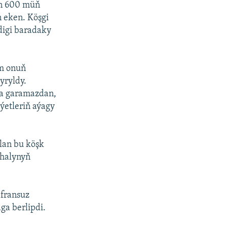
on 600 müň
n eken. Köşgi
digi baradaky
em onuň
yryldy.
ňa garamazdan,
ýetleriň aýagy
olan bu köşk
 halynyň
 fransuz
ga berlipdi.