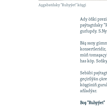
Aşgabatdaky "Ruhyýet" köşgi
Ady öňki prezi
paýtagtdaky “R
gurlupdy. S.Ny
Bäş sany gümm
konsertleridir
müň tomaşaçyl
has köp. Soňky
Sebäbi paýtagt
geçirilýän çäre
köşgüniň gurul
aňladýar.
Boş "Ruhyýet"