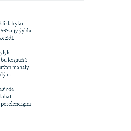
kli dakylan
1999-njy ýylda
kezidi.
çylyk
n bu köşgüň 3
urýan mahaly
lýar.
jesinde
slahat”
 peselendigini