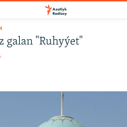
N
 galan "Ruhyýet"
w