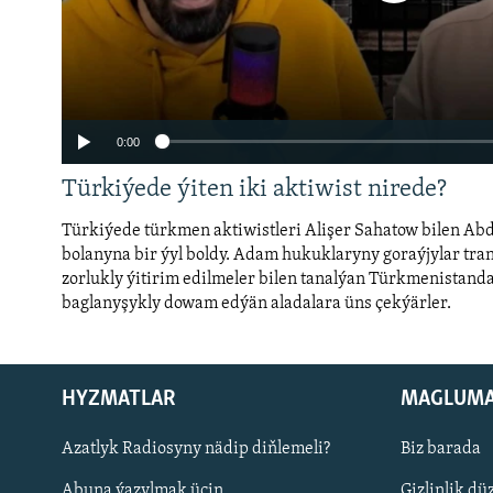
0:00
Türkiýede ýiten iki aktiwist nirede?
Türkiýede türkmen aktiwistleri Alişer Sahatow bilen Ab
bolanyna bir ýyl boldy. Adam hukuklaryny goraýjylar tran
zorlukly ýitirim edilmeler bilen tanalýan Türkmenistand
baglanyşykly dowam edýän aladalara üns çekýärler.
Auto
240p
360p
720p
1080p
HYZMATLAR
MAGLUM
Русский
Azatlyk Radiosyny nädip diňlemeli?
Biz barada
BIZI YZARLAŇ
Abuna ýazylmak üçin
Gizlinlik dü