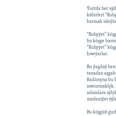
Ýurtda her aýd
käbirleri “Ruh
barmak isleýä
“Ruhyýet” köşg
bu köşge barm
“Ruhyýet” köşg
kowýarlar.
Bu ýagdaý hem 
tanadan aşgaba
Radiosyna bu b
sowurmaklyk. I
adamlara aýlyk
medeniýet öýle
Bu köşgüň gur