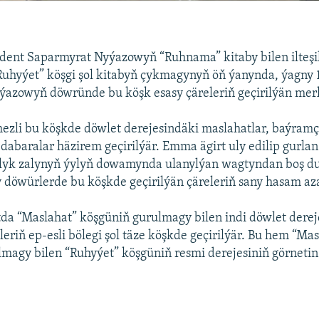
dent Saparmyrat Nyýazowyň “Ruhnama” kitaby bilen ilteşi
uhyýet” köşgi şol kitabyň çykmagynyň öň ýanynda, ýagny 
ýazowyň döwründe bu köşk esasy çäreleriň geçirilýän mer
ezli bu köşkde döwlet derejesindäki maslahatlar, baýram
, dabaralar häzirem geçirilýär. Emma ägirt uly edilip gurla
yk zalynyň ýylyň dowamynda ulanylýan wagtyndan boş d
 döwürlerde bu köşkde geçirilýän çäreleriň sany hasam aza
da “Maslahat” köşgüniň gurulmagy bilen indi döwlet dere
leriň ep-esli bölegi şol täze köşkde geçirilýär. Bu hem “Ma
magy bilen “Ruhyýet” köşgüniň resmi derejesiniň görnetin