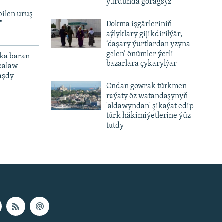
ýurdunda goragsyz
bilen uruş
"
Dokma işgärleriniň
aýlyklary gijikdirilýär,
‘daşary ýurtlardan yzyna
gelen’ önümler ýerli
ka baran
bazarlara çykarylýar
palaw
aşdy
Ondan gowrak türkmen
raýaty öz watandaşynyň
'aldawyndan' şikaýat edip
türk häkimiýetlerine ýüz
tutdy
px
px
height