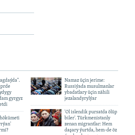
ýagdaýda".
Namaz üçin jerime:
iprde
Russiýada musulmanlar
ydygy
ybadatlary üçin nähili
adam gyrgyz
jezalandyrylýar
etdi
'Ol islendik pursatda ölüp
 hökümeti
biler'. Türkmenistanly
yrýan'
zenan migrantlar: Hem
rmi?
daşary ýurtda, hem-de öz