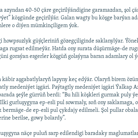
a azyndan 40-50 çäre geçirilýändigine garamazdan, şol çä
yýet” köşgünde geçirilýär. Galan wagty bu köşge barýan a
nlere o diýen mümkinçiligem ýok.
i howpsuzlyk güýçleriniň gözegçiliginde saklanylýar. Ýöne
aga rugsat edilmeýär. Hatda ony surata düşürmäge-de rugs
üni goraýan esgerler köşgüň golaýyna baran adamlary ol 
käbir aşgabatlylaryň lapyny keç edýär. Olaryň birem özün
tly medeniýet işgäri. Paýtagtly medeniýet işgäri Ýalkap A
arada şeýle gürrüň berdi: “Bu hili köşkleri gurmak puly ýe
lki gurluşygyna ep-esli pul sowmaly, soň ony saklamaga, 
 bermäge-de ep-esli pul çykdajy edilmeli. Şol pullar obal
rine berilse, gowy bolardy”.
luşygyna näçe puluň sarp edilendigi baradaky maglumatla