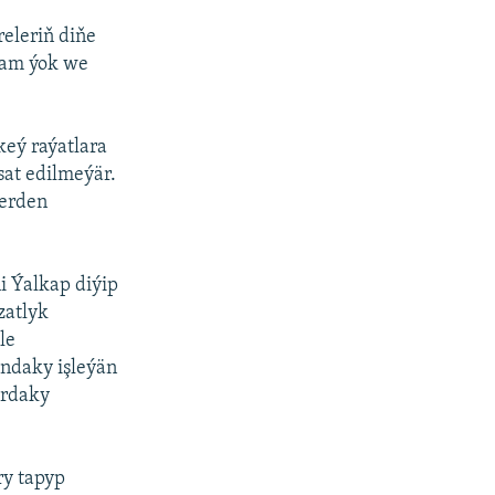
releriň diňe
dam ýok we
keý raýatlara
at edilmeýär.
ýerden
i Ýalkap diýip
zatlyk
le
ondaky işleýän
ardaky
ry tapyp