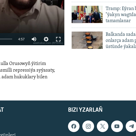
Tramp: Eýran 
"ýakyn wagtda
tamamlanar
Balkanda sada
Auto
4:57
onlarça adam 
üstünde ýakal
240p
360p
dulla Orusowyň ýitirim
480p
smilli repressiýa syýasaty,
a adam hukuklary bilen
720p
480p
1080p
width
AT
BIZI YZARLAŇ
zgünleri