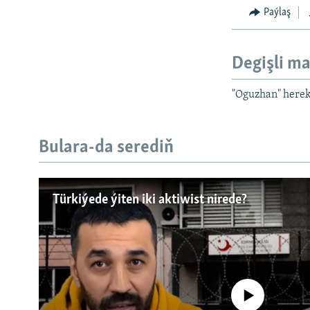
Paýlaş
Degişli ma
"Oguzhan" herek
Bulara-da serediň
Türkiýede ýiten iki aktiwist nirede?
No media source currently a