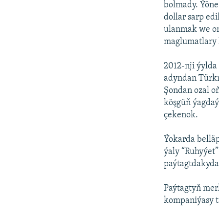
bolmady. Ýöne
dollar sarp ed
ulanmak we on
maglumatlary
2012-nji ýylda
adyndan Türkm
Şondan ozal o
köşgüň ýagdaýy
çekenok.
Ýokarda belläp
ýaly “Ruhyýet
paýtagtdakydan
Paýtagtyň merk
kompaniýasy ta