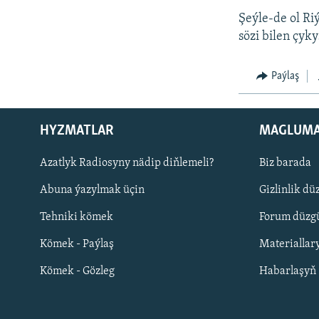
Şeýle-de ol Ri
sözi bilen çyk
Paýlaş
HYZMATLAR
MAGLUM
Русский
Azatlyk Radiosyny nädip diňlemeli?
Biz barada
Abuna ýazylmak üçin
Gizlinlik dü
BIZI YZARLAŇ
Tehniki kömek
Forum düzgü
Kömek - Paýlaş
Materiallar
Kömek - Gözleg
Habarlaşyň
AÝ/AR-nyň ähli saýtlary