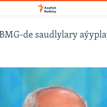
BMG-de saudlylary aýypla
6