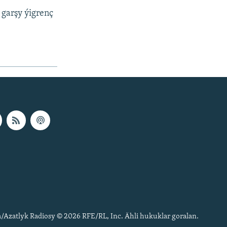
 garşy ýigrenç
/Azatlyk Radiosy © 2026 RFE/RL, Inc. Ähli hukuklar goralan.