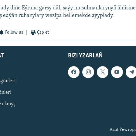
ýady diňe Eýrana garşy däl, şaýy musulmanlarynyň ählisine
yş edýän ruhanylary wezipä bellemekde aýyplady.
Follow us
Çap et
AT
BIZI YZARLAŇ
zgünleri
nleri
y ulanyş
Azat Ýewropa