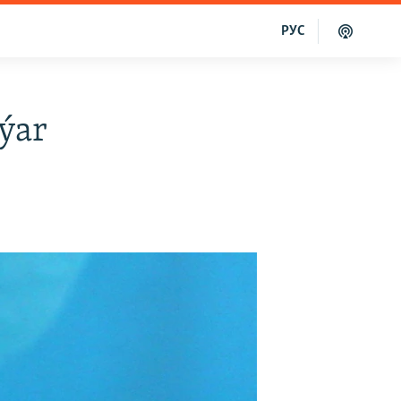
РУС
ýar