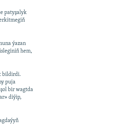
e patyşalyk
erkitmegiň
-muna ýazan
sleginiň hem,
bildirdi.
ny puja
şol bir wagtda
r» diýip,
ýagdaýyň