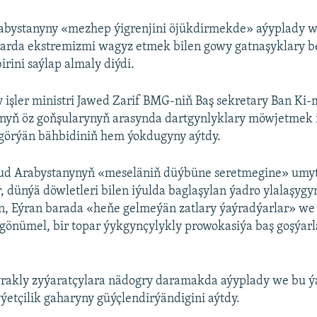
abystanyny «mezhep ýigrenjini öjükdirmekde» aýyplady w
rda ekstremizmi wagyz etmek bilen gowy gatnaşyklary b
irini saýlap almaly diýdi.
 işler ministri Jawed Zarif BMG-niň Baş sekretary Ban Ki
nyň öz goňşularynyň arasynda dartgynlyklary möwjetmek i
görýän bähbidiniň hem ýokdugyny aýtdy.
aud Arabystanynyň «meseläniň düýbüne seretmegine» umyt 
 dünýä döwletleri bilen iýulda baglaşylan ýadro ylalaşygy
n, Eýran barada «heňe gelmeýän zatlary ýaýradýarlar» we 
gönümel, bir topar ýykgynçylykly prowokasiýa baş goşýarla
 yrakly zyýaratçylara nädogry daramakda aýyplady we bu 
etçilik gaharyny güýçlendirýändigini aýtdy.