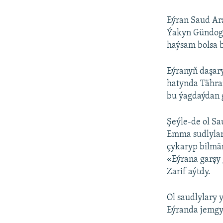
Eýran Saud Ar
Ýakyn Gündoga
haýsam bolsa b
Eýranyň daşary
hatynda Tähra
bu ýagdaýdan 
Şeýle-de ol S
Emma sudlylar,
çykaryp bilmä
«Eýrana garşy 
Zarif aýtdy.
Ol saudlylary
Eýranda jemgyý