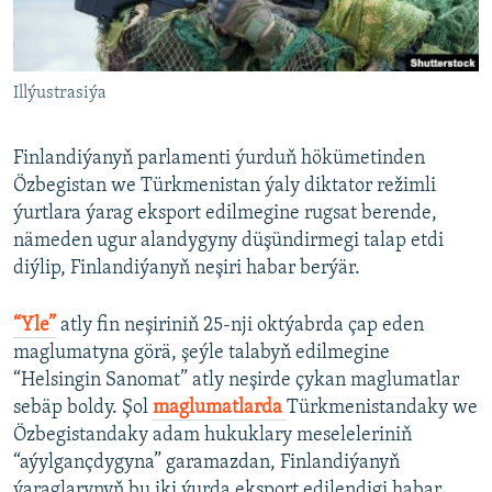
AÝ/AR-nyň ähli saýtlary
Illýustrasiýa
Finlandiýanyň parlamenti ýurduň hökümetinden
Özbegistan we Türkmenistan ýaly diktator režimli
ýurtlara ýarag eksport edilmegine rugsat berende,
nämeden ugur alandygyny düşündirmegi talap etdi
diýlip, Finlandiýanyň neşiri habar berýär.
“Yle”
atly fin neşiriniň 25-nji oktýabrda çap eden
maglumatyna görä, şeýle talabyň edilmegine
“Helsingin Sanomat” atly neşirde çykan maglumatlar
sebäp boldy. Şol
maglumatlarda
Türkmenistandaky we
Özbegistandaky adam hukuklary meseleleriniň
“aýylgançdygyna” garamazdan, Finlandiýanyň
ýaraglarynyň bu iki ýurda eksport edilendigi habar