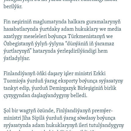
berilýär.
Fin neşiriniň maglumatynda halkara guramalarynyň
hasabatlarynda ýurtdaky adam hukuklary we media
azatlygy meseleleri boýunça Türkmenistanyň we
Özbegistanyň ýylyň-ýylyna “dünýäniň iň ýaramaz
ýurtlarynyň” hatarynda ýerleşdirilýändigi hem
ýatladylýar.
Finlandiýanyň öňki daşary işler ministri Erkki
Tuomioýa ýurduň ýarag eksporty boýunça syýasatyny
tankyt edip, ýurduň Demirgazyk Birleşiginiň birlik
çyzygyndan daşlaşýandygyny belledi.
Şol bir wagtyň özünde, Finlýandiýanyň premýer-
ministri Jiha Sipilä ýurduň ýarag söwdasy boýunça
syýasatynda adam hukuklarynyň ileri tutulýandygyny