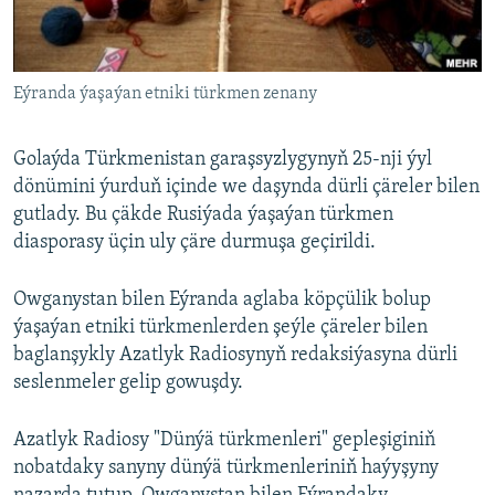
AÝ/AR-nyň ähli saýtlary
Eýranda ýaşaýan etniki türkmen zenany
Golaýda Türkmenistan garaşsyzlygynyň 25-nji ýyl
dönümini ýurduň içinde we daşynda dürli çäreler bilen
gutlady. Bu çäkde Rusiýada ýaşaýan türkmen
diasporasy üçin uly çäre durmuşa geçirildi.
Owganystan bilen Eýranda aglaba köpçülik bolup
ýaşaýan etniki türkmenlerden şeýle çäreler bilen
baglanşykly Azatlyk Radiosynyň redaksiýasyna dürli
seslenmeler gelip gowuşdy.
Azatlyk Radiosy "Dünýä türkmenleri" gepleşiginiň
nobatdaky sanyny dünýä türkmenleriniň haýyşyny