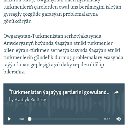
nazarda tutup, Owganystan bilen Eýrandaky
türkmenleriň çärelerden owal üns berilmegini isleýän
gyssagly çözgüde garaşýan problemalaryna
gönükdirýär.
Owganystan-Türkmenistan serhetýakasynda
Amyderýanyň boýunda ýaşaýan etniki türkmenler
bilen eýran-türkmen serhetýakasynda ýaşaýan etniki
türkmenleriň gündelik durmuş problemalary esasynda
taýýarlanan gepleşigi aşakdaky sepden diňläp
bilersiňiz.
"Türkmenistan ýaşaýyş şertlerini gowulandyrmaga kömek etse"
by
Azatlyk Radiosy
No media source currently available
0:00
9:47