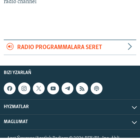
AÝ/AR-nyň ähli saýtlary
radio channel
RADIO PROGRAMMALARA SERET
BIZI YZARLAŇ
HYZMATLAR
MAGLUMAT
Azat Ýewropa/Azatlyk Radiosy © 2026 RFE/RL, Inc. Ähli