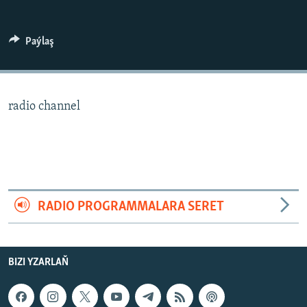
AÝ/AR-nyň ähli saýtlary
Paýlaş
radio channel
RADIO PROGRAMMALARA SERET
BIZI YZARLAŇ