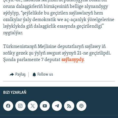
Şeýle-de, habarda Mejlisiň deputatlygyna bolan bir
oruna dalaşgärleriň birnäçesiniň bellige alynandygy
aýdylyp, “şeýlelikde bu geçirilen saýlawlaryň hem
ozalkylar ýaly demokratik we aç-açanlyk ýörelgelerine
laýyklykda giň dalaşgärlik esasynda geçirilendigi”
nygtalýar.
Türkmenistanyň Mejlisine deputatlaryň saýlawy iň
soňky gezek şu ýylyň awgust aýynyň 21-ne geçirilipdi.
Şonda parlamente 7 deputat
saýlanypdy.
Paýlaş
Follow us
BIZI YZARLAŇ