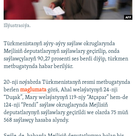
AÝ/AR-nyň ähli saýtlary
Illýustrasiýa.
Türkmenistanyň aýry-aýry saýlaw okruglarynda
Mejlisiň deputatlarynyň saýlawlary geçirilip, onda
saýlawçylaryň 90,27 prosenti ses berdi diýip, türkmen
metbugatynda habar berilýär.
20-nji noýabrda Türkmenistanyň resmi metbugatynda
berlen
maglumata
görä, Ahal welaýatynyň 24-nji
“Duşak”, Mary welaýatynyň 119-njy “Atçapar” hem-de
124-nji “Pendi” saýlaw okruglarynda Mejlisiň
deputatlarynyň saýlawlary geçirildi we olarda 75 müň
568 saýlawçy hasaba alyndy.