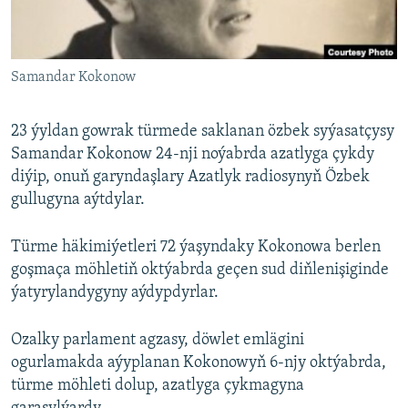
AÝ/AR-nyň ähli saýtlary
Samandar Kokonow
23 ýyldan gowrak türmede saklanan özbek syýasatçysy
Samandar Kokonow 24-nji noýabrda azatlyga çykdy
diýip, onuň garyndaşlary Azatlyk radiosynyň Özbek
gullugyna aýtdylar.
Türme häkimiýetleri 72 ýaşyndaky Kokonowa berlen
goşmaça möhletiň oktýabrda geçen sud diňlenişiginde
ýatyrylandygyny aýdypdyrlar.
Ozalky parlament agzasy, döwlet emlägini
ogurlamakda aýyplanan Kokonowyň 6-njy oktýabrda,
türme möhleti dolup, azatlyga çykmagyna