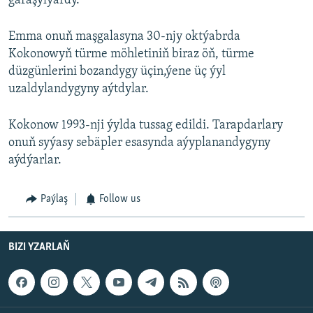
garaşylýardy.
Emma onuň maşgalasyna 30-njy oktýabrda
Kokonowyň türme möhletiniň biraz öň, türme
düzgünlerini bozandygy üçin,ýene üç ýyl
uzaldylandygyny aýtdylar.
Kokonow 1993-nji ýylda tussag edildi. Tarapdarlary
onuň syýasy sebäpler esasynda aýyplanandygyny
aýdýarlar.
Paýlaş
Follow us
BIZI YZARLAŇ