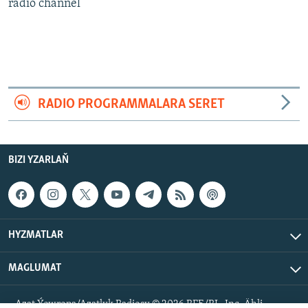
AÝ/AR-nyň ähli saýtlary
radio channel
RADIO PROGRAMMALARA SERET
BIZI YZARLAŇ
HYZMATLAR
MAGLUMAT
Azat Ýewropa/Azatlyk Radiosy © 2026 RFE/RL, Inc. Ähli