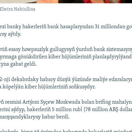
Elwira Nabiullina
ezi banky hakerleriň bank hasaplaryndan 31 milliondan go
ny aýtdy.
etiň esasy howpsuzlyk gullugynyň ýurduň bank sistemasyn
yrmaga gönükdirilen kiber hüjümleriniň planlaşdyrylýan
yna gabat geldi.
2-nji dekabrdaky habary dünýä ýüzünde maliýe edaralary
a köpelýän kiber hüjümleriniň soňkusydyr.
ň resmisi Artýom Syçew Moskwada bolan brifing mahalynd
rini aýdyp, hakerleriň 5 million rubl (78 million ABŞ dolla
nanyşandyklaryny habar berdi.