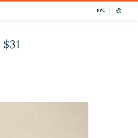
РУС
 $31