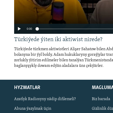
0:00
Türkiýede ýiten iki aktiwist nirede?
Türkiýede türkmen aktiwistleri Alişer Sahatow bilen Ab
bolanyna bir ýyl boldy. Adam hukuklaryny goraýjylar tran
zorlukly ýitirim edilmeler bilen tanalýan Türkmenistand
baglanyşykly dowam edýän aladalara üns çekýärler.
Auto
240p
360p
720p
1080p
HYZMATLAR
MAGLUM
Русский
Azatlyk Radiosyny nädip diňlemeli?
Biz barada
BIZI YZARLAŇ
Abuna ýazylmak üçin
Gizlinlik dü