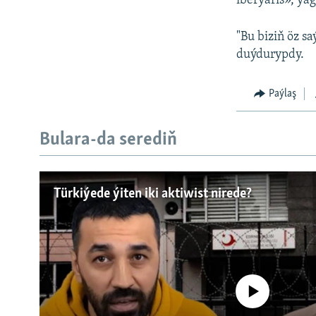
iberýäris», ýa
"Bu biziň öz sa
duýdurypdy.
Paýlaş
Bulara-da serediň
Türkiýede ýiten iki aktiwist nirede?
No media source currently a