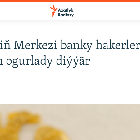
iň Merkezi banky hakerler
n ogurlady diýýär