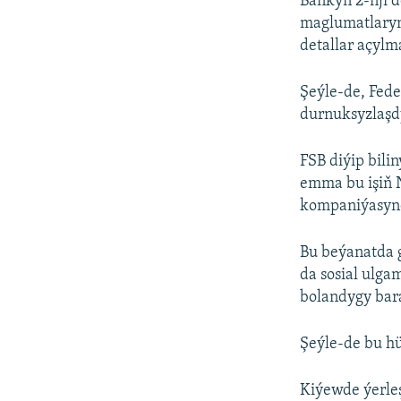
Bankyň 2-nji 
maglumatlaryn
detallar açylm
Şeýle-de, Fede
durnuksyzlaşd
FSB diýip bili
emma bu işiň 
kompaniýasynda
Bu beýanatda g
da sosial ulga
bolandygy bar
Şeýle-de bu hü
Kiýewde ýerleş