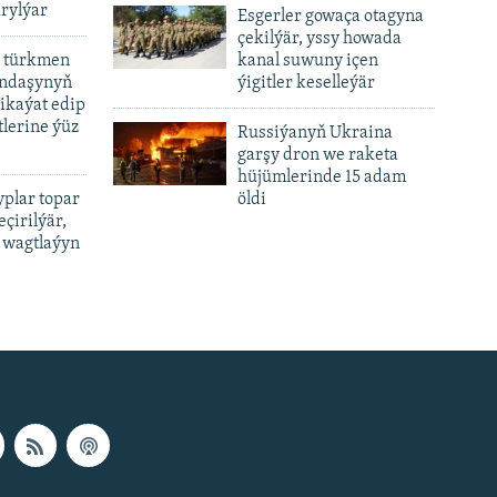
rylýar
Esgerler gowaça otagyna
çekilýär, yssy howada
 türkmen
kanal suwuny içen
andaşynyň
ýigitler keselleýär
ikaýat edip
lerine ýüz
Russiýanyň Ukraina
garşy dron we raketa
hüjümlerinde 15 adam
plar topar
öldi
çirilýär,
 wagtlaýyn
px
px
height