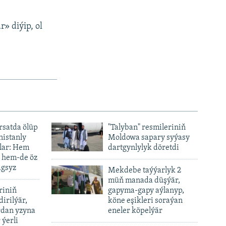
r» diýip, ol
ursatda ölüp
"Talyban" resmileriniň
nistanly
Moldowa sapary syýasy
lar: Hem
dartgynlylyk döretdi
, hem-de öz
agsyz
Mekdebe taýýarlyk 2
müň manada düşýär,
riniň
gapyma-gapy aýlanyp,
dirilýär,
köne eşikleri soraýan
rdan yzyna
eneler köpelýär
 ýerli