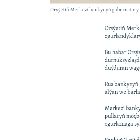
Orsýetiň Merkezi bankynyň gubernatory 
Orsýetiň Merk
ogurlandyklary
Bu habar Orsý
durnuksyzlaşd
duýduran wagt
Rus bankynyň 
alýan we barh
Merkezi banky
pullaryň möçbe
ogurlamaga sy