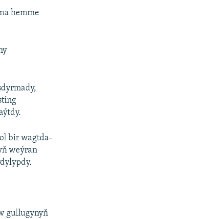
i
emma hemme
ny
aşdyrmady,
sting
aýtdy.
ol bir wagtda-
nyň weýran
ýdylypdy.
aw gullugynyň