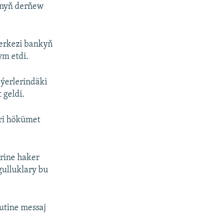
anyň derňew
Merkezi bankyň
ym etdi.
ýerlerindäki
 geldi.
eri hökümet
rine haker
gulluklary bu
utine messaj