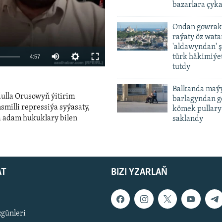
bazarlara çyka
Ondan gowrak
raýaty öz wat
'aldawyndan' ş
Auto
türk häkimiýet
4:57
tutdy
240p
Balkanda maýy
360p
dulla Orusowyň ýitirim
barlagyndan ge
480p
smilli repressiýa syýasaty,
kömek pullary
a adam hukuklary bilen
saklandy
720p
480p
1080p
width
AT
BIZI YZARLAŇ
zgünleri