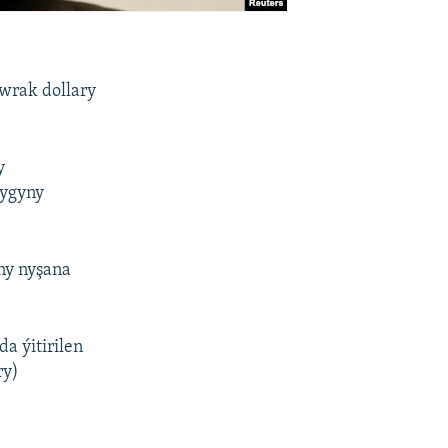
wrak dollary
y
dygyny
ny nyşana
a ýitirilen
ry)