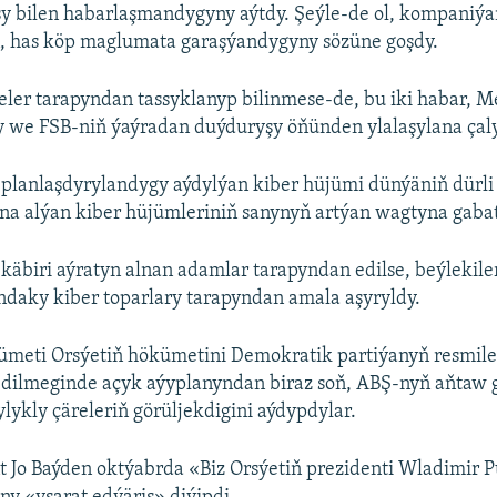
y bilen habarlaşmandygyny aýtdy. Şeýle-de ol, kompaniý
n, has köp maglumata garaşýandygyny sözüne goşdy.
ler tarapyndan tassyklanyp bilinmese-de, bu iki habar, 
y we FSB-niň ýaýradan duýduryşy öňünden ylalaşylana çal
planlaşdyrylandygy aýdylýan kiber hüjümi dünýäniň dürli 
na alýan kiber hüjümleriniň sanynyň artýan wagtyna gabat
käbiri aýratyn alnan adamlar tarapyndan edilse, beýlekil
daky kiber toparlary tarapyndan amala aşyryldy.
meti Orsýetiň hökümetini Demokratik partiýanyň resmile
edilmeginde açyk aýyplanyndan biraz soň, ABŞ-nyň aňtaw 
lykly çäreleriň görüljekdigini aýdypdylar.
 Jo Baýden oktýabrda «Biz Orsýetiň prezidenti Wladimir P