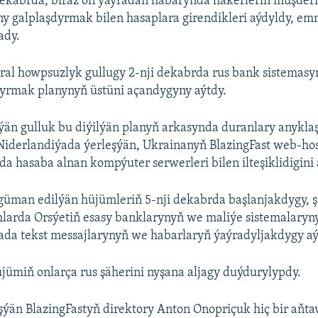
dekabrda, biraz öň ýaýradan habarynda hakerleriň müşder
y galplaşdyrmak bilen hasaplara girendikleri aýdyldy, 
ady.
ral howpsuzlyk gullugy 2-nji dekabrda rus bank sistemasy
yrmak planynyň üstüni açandygyny aýtdy.
nýän gulluk bu diýilýän planyň arkasynda duranlary anykl
Niderlandiýada ýerleşýän, Ukrainanyň BlazingFast web-ho
 hasaba alnan kompýuter serwerleri bilen ilteşiklidigini 
üman edilýän hüjümleriň 5-nji dekabrda başlanjakdygy, ş
mlarda Orsýetiň esasy banklarynyň we maliýe sistemalary
ada tekst messajlarynyň we habarlaryň ýaýradyljakdygy a
jümiň onlarça rus şäherini nyşana aljagy duýdurylypdy.
ýän BlazingFastyň direktory Anton Onopriçuk hiç bir aňt