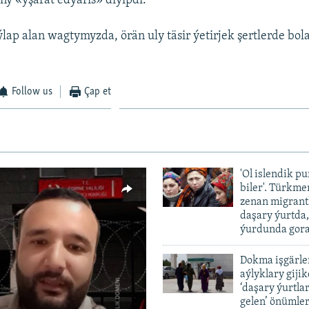
gny «yşarat edýäris» diýipdi.
ýlap alan wagtymyzda, örän uly täsir ýetirjek şertlerde bola
Follow us
Çap et
'Ol islendik p
biler'. Türkme
zenan migrant
daşary ýurtda
ýurdunda gor
Dokma işgärle
aýlyklary gijik
vailable
‘daşary ýurtla
gelen’ önümler