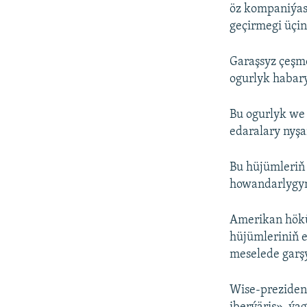
öz kompaniýas
geçirmegi üçi
Garaşsyz çeşme
ogurlyk habar
Bu ogurlyk we 
edaralary nyşa
Bu hüjümleriň 
howandarlygyn
Amerikan hökü
hüjümleriniň 
meselede garşy
Wise-prezident