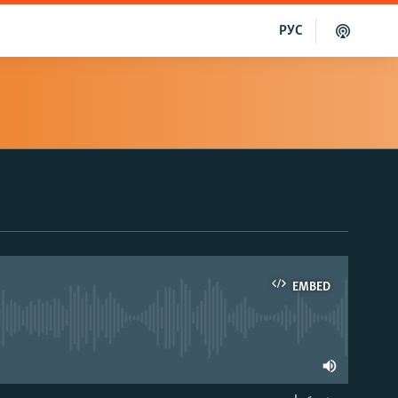
РУС
EMBED
able