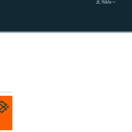
Ýükle
EMBED