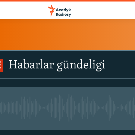
Habarlar gündeligi
E
No live streaming currently avail