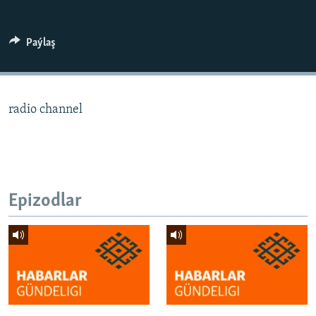
AÝ/AR-nyň ähli saýtlary
Paýlaş
radio channel
Epizodlar