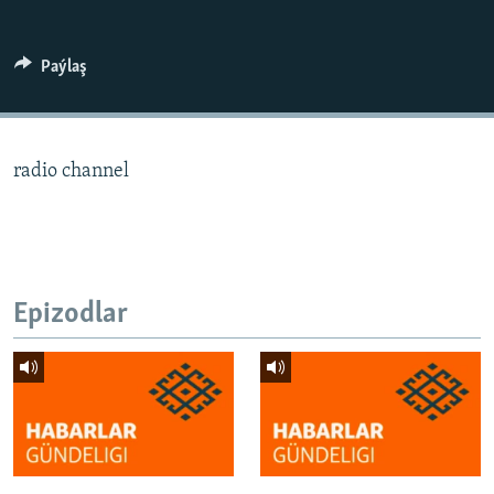
AÝ/AR-nyň ähli saýtlary
Paýlaş
radio channel
Epizodlar