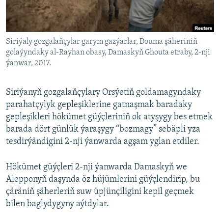
AÝ/AR-nyň ähli saýtlary
Siriýaly gozgalaňçylar garym gazýarlar, Douma şäheriniň
golaýyndaky al-Rayhan obasy, Damaskyň Ghouta etraby, 2-nji
ýanwar, 2017.
Siriýanyň gozgalaňçylary Orsýetiň goldamagyndaky
parahatçylyk gepleşiklerine gatnaşmak baradaky
gepleşikleri hökümet güýçleriniň ok atyşygy bes etmek
barada dört günlük ýaraşygy “bozmagy” sebäpli yza
tesdirýändigini 2-nji ýanwarda agşam yglan etdiler.
Hökümet güýçleri 2-nji ýanwarda Damaskyň we
Alepponyň daşynda öz hüjümlerini güýçlendirip, bu
çäräniň şäherleriň suw üpjünçiligini kepil geçmek
bilen baglydygyny aýtdylar.