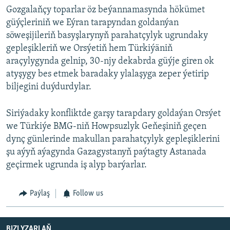
Gozgalaňçy toparlar öz beýannamasynda hökümet
güýçleriniň we Eýran tarapyndan goldanýan
söweşijileriň basyşlarynyň parahatçylyk ugrundaky
gepleşikleriň we Orsýetiň hem Türkiýäniň
araçylygynda gelnip, 30-njy dekabrda güýje giren ok
atyşygy bes etmek baradaky ylalaşyga zeper ýetirip
biljegini duýdurdylar.
Siriýadaky konfliktde garşy tarapdary goldaýan Orsýet
we Türkiýe BMG-niň Howpsuzlyk Geňeşiniň geçen
dynç günlerinde makullan parahatçylyk gepleşiklerini
şu aýyň aýagynda Gazagystanyň paýtagty Astanada
geçirmek ugrunda iş alyp barýarlar.
Paýlaş
Follow us
BIZI YZARLAŇ