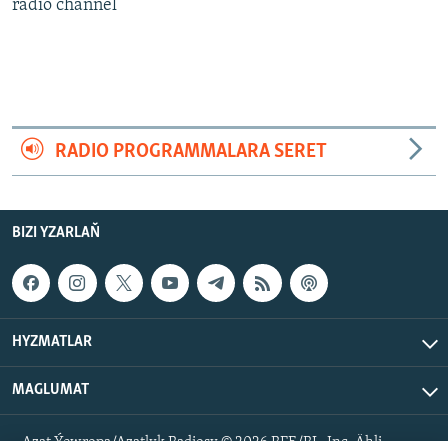
AÝ/AR-nyň ähli saýtlary
radio channel
RADIO PROGRAMMALARA SERET
BIZI YZARLAŇ
HYZMATLAR
MAGLUMAT
Azat Ýewropa/Azatlyk Radiosy © 2026 RFE/RL, Inc. Ähli