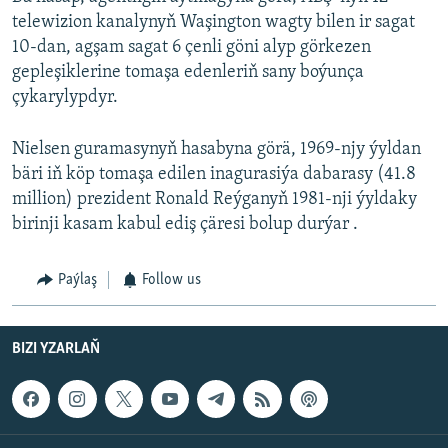
telewizion kanalynyň Waşington wagty bilen ir sagat
10-dan, agşam sagat 6 çenli göni alyp görkezen
gepleşiklerine tomaşa edenleriň sany boýunça
çykarylypdyr.
Nielsen guramasynyň hasabyna görä, 1969-njy ýyldan
bäri iň köp tomaşa edilen inagurasiýa dabarasy (41.8
million) prezident Ronald Reýganyň 1981-nji ýyldaky
birinji kasam kabul ediş çäresi bolup durýar .
Paýlaş
Follow us
BIZI YZARLAŇ