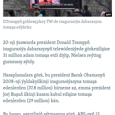
AÝ/AR-nyň ähli saýtlary
D.Trampyň goldawçylary TW-de inagurasiýa dabarasyna
tomaşa edýärler.
20-nji ýanwarda prezident Donald Trampyň
inagurasiýa dabarasynyň telewideniýede görkezilişine
31 million adam tomaşa etdi diýip, Nielsen reýting
guramasy aýtdy.
Hasaplamalara görä, bu prezident Barak Obamanyň
2008-nji ýyldakyilkinji inagurasiýasyna tomaşa
edenlerden (37.8 million) birneme az, emma prezident
Jorj Buşuň ilkinji kasam kabul edişine tomaşa
edenlerden (29 million) kän.
Bu hasap, agentligiň aýtmagyna görä, ABŞ-nyň 12