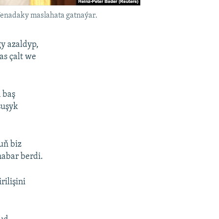
Wenadaky maslahata gatnaýar.
y azaldyp,
as çalt we
 baş
şuşyk
uň biz
habar berdi.
ilişini