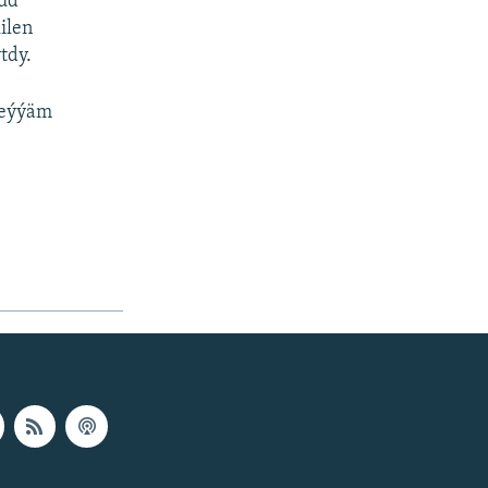
aud
ilen
tdy.
ň eýýäm