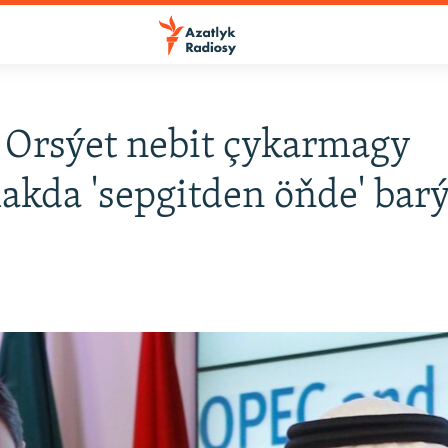
Orsýet nebit çykarmagy
akda 'sepgitden öňde' bar