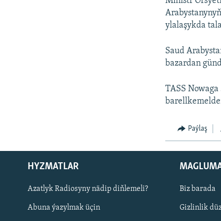
Ministr Orsýet
Arabystanynyň
ylalaşykda ta
Saud Arabystan
bazardan günde
TASS Nowaga s
barellkemelden
Paýlaş
HYZMATLAR
MAGLUM
Русский
Azatlyk Radiosyny nädip diňlemeli?
Biz barada
Abuna ýazylmak üçin
Gizlinlik dü
BIZI YZARLAŇ