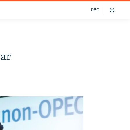
РУС
ýar