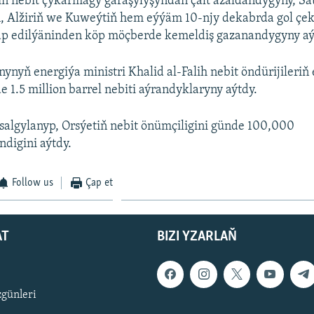
iň nebit çykarmagy garaşylyşyndan çalt azaldandygyny, S
, Alžiriň we Kuweýtiň hem eýýäm 10-njy dekabrda gol çek
lap edilýäninden köp möçberde kemeldiş gazanandygyny aý
ynyň energiýa ministri Khalid al-Falih nebit öndürijileri
 1.5 million barrel nebiti aýrandyklaryny aýtdy.
algylanyp, Orsýetiň nebit önümçiligini günde 100,000
digini aýtdy.
Follow us
Çap et
AT
BIZI YZARLAŇ
zgünleri