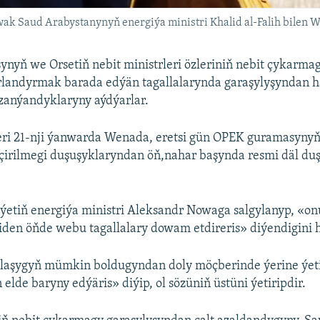
wak Saud Arabystanynyň energiýa ministri Khalid al-Falih bilen 
yň we Orsetiň nebit ministrleri özleriniň nebit çykarmag
rlandyrmak barada edýän tagallalarynda garaşylyşyndan h
zanýandyklaryny aýdýarlar.
leri 21-nji ýanwarda Wenada, eretsi gün OPEK guramasynyň
çirilmegi duşuşyklaryndan öň,nahar başynda resmi däl du
ýetiň energiýa ministri Aleksandr Nowaga salgylanyp, «on
iden öňde webu tagallalary dowam etdireris» diýendigini 
alaşygyň mümkin boldugyndan doly möçberinde ýerine ýetir
elde baryny edýäris» diýip, ol sözüniň üstüni ýetiripdir.