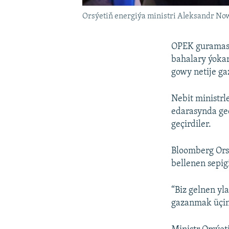
Orsýetiň energiýa ministri Aleksandr No
OPEK guramasyn
bahalary ýoka
gowy netije ga
Nebit ministr
edarasynda ge
geçirdiler.
Bloomberg Ors
bellenen sepig
“Biz gelnen yl
gazanmak üçin 