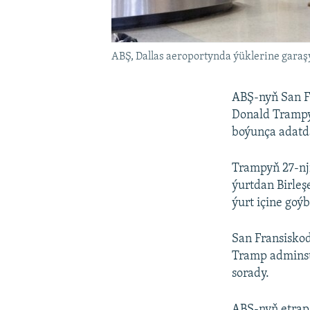
ABŞ, Dallas aeroportynda ýüklerine garaş
ABŞ-nyň San F
Donald Trampy
boýunça adatda
Trampyň 27-nj
ýurtdan Birleş
ýurt içine goý
San Fransiskod
Tramp adminstr
sorady.
ABŞ-nyň etrap