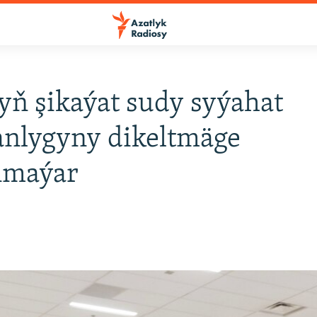
ň şikaýat sudy syýahat
anlygyny dikeltmäge
nmaýar