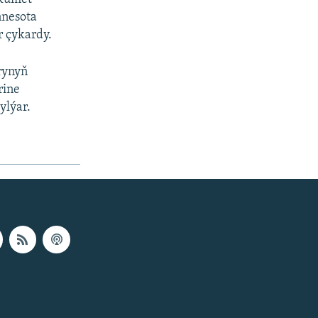
nnesota
r çykardy.
rynyň
rine
ylýar.