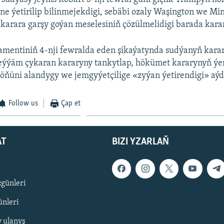
ne ýetirilip bilinmejekdigi, sebäbi ozaly Waşington we Mi
 karara garşy goýan meselesiniň çözülmelidigi barada kara
amentiniň 4-nji fewralda eden şikaýatynda sudýanyň kara
 eýýäm çykaran kararyny tankytlap, hökümet kararynyň ýe
 öňüni alandygy we jemgyýetçilige «zyýan ýetirendigi» aýd
Follow us
Çap et
AT
BIZI YZARLAŇ
zgünleri
nleri
y ulanyş