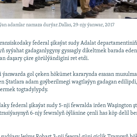
ýan adamlar namaza durýar.Dallas, 29-njy ýanwar, 2017
ransiskodaky federal şikaýat sudy Adalat departamentiniň
ň syýahat gadaganlygyny gyssagly dikeltmek barada eden
n daşary çäre görülýändigini ret etdi.
i ýanwarda gol çeken hökümet kararynda esasan musulman 
en Ştatlara adam goýberilmegi wagtlaýyn gadagan edilipdi
bermek togtadylypdy.
aky federal şikaýat sudy 5-nji fewralda irden Waşington 
asiýasynyň 6-njy fewralyň öýlänine çenli has köp delil b
 sudýasy Jeýms Robart 3-nji fewral güni giçlik Trampyň h