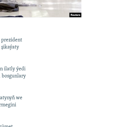
 prezident
 şikaýaty
ilatly ýedi
, bosgunlary
ştatynyň we
ermegini
ökümet