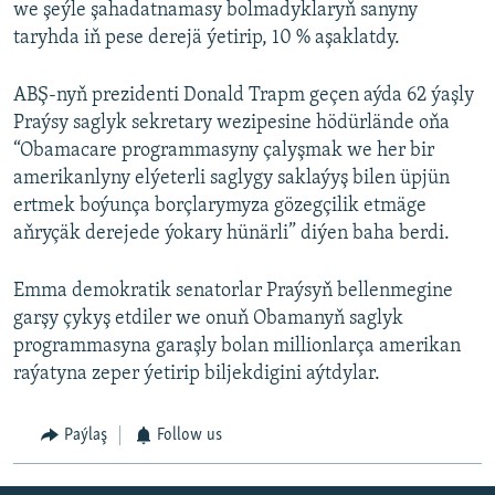
we şeýle şahadatnamasy bolmadyklaryň sanyny
taryhda iň pese derejä ýetirip, 10 % aşaklatdy.
ABŞ-nyň prezidenti Donald Trapm geçen aýda 62 ýaşly
Praýsy saglyk sekretary wezipesine hödürlände oňa
“Obamacare programmasyny çalyşmak we her bir
amerikanlyny elýeterli saglygy saklaýyş bilen üpjün
ertmek boýunça borçlarymyza gözegçilik etmäge
aňryçäk derejede ýokary hünärli” diýen baha berdi.
Emma demokratik senatorlar Praýsyň bellenmegine
garşy çykyş etdiler we onuň Obamanyň saglyk
programmasyna garaşly bolan millionlarça amerikan
raýatyna zeper ýetirip biljekdigini aýtdylar.
Paýlaş
Follow us