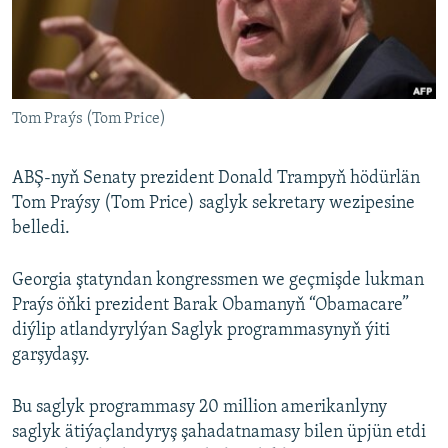
AÝ/AR-nyň ähli saýtlary
Tom Praýs (Tom Price)
ABŞ-nyň Senaty prezident Donald Trampyň hödürlän
Tom Praýsy (Tom Price) saglyk sekretary wezipesine
belledi.
Georgia ştatyndan kongressmen we geçmişde lukman
Praýs öňki prezident Barak Obamanyň “Obamacare”
diýlip atlandyrylýan Saglyk programmasynyň ýiti
garşydaşy.
Bu saglyk programmasy 20 million amerikanlyny
saglyk ätiýaçlandyryş şahadatnamasy bilen üpjün etdi