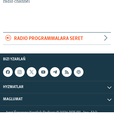
AÝ/AR-nyň ähli saýtlary
radio channel
RADIO PROGRAMMALARA SERET
BIZI YZARLAŇ
HYZMATLAR
MAGLUMAT
Azat Ýewropa/Azatlyk Radiosy © 2026 RFE/RL, Inc. Ähli