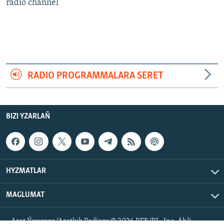
AÝ/AR-nyň ähli saýtlary
radio channel
RADIO PROGRAMMALARA SERET
BIZI YZARLAŇ
HYZMATLAR
MAGLUMAT
Azat Ýewropa/Azatlyk Radiosy © 2026 RFE/RL, Inc. Ähli