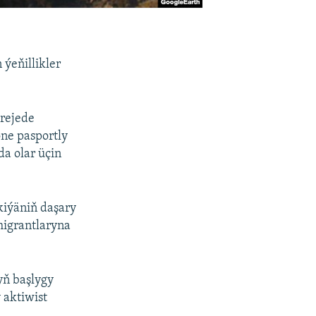
ýeňillikler
rejede
öne pasportly
da olar üçin
kiýäniň daşary
migrantlaryna
yň başlygy
 aktiwist