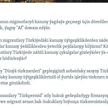
anun migrantlaryň kanuny ýagdaýa geçmegi üçin döredilen 
ik, ýagny "Af" dowam edýär.
 migrantlary Türkiýedäki kanuny üýtgeşiklikderden näde
ar kanuny ýeňilliklerden ýeterlik peýdalanyp bilýärmi? K
tlary Türkiýede nähili kanuny çykalgalar gözleýärler ýa-
er hödürlenýär?
y "Dünýä türkmenleri" gepleşiginiň nobatdaky sanyny Tür
daky kanuny üýtgeşiklikleriniň ol ýurtda işleýän türkmen 
lerine gönükdirdi.
hmanlary "Türkpermid" atly hukuk geňeşdarlygy firmasyn
we migrant zenan hak-hukuklary boýunça türkmenistanly