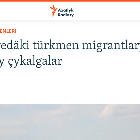
ENLERI
edäki türkmen migrantlar
 çykalgalar