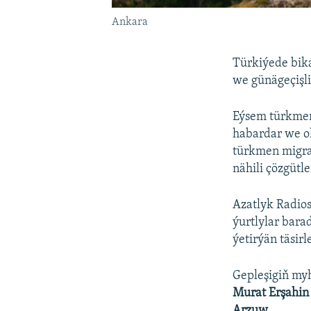
Ankara
Türkiýede bik
we günägeçişl
Eýsem türkmen
habardar we ol
türkmen migran
nähili çözgütl
Azatlyk Radios
ýurtlylar bara
ýetirýän täsir
Gepleşigiň my
Murat Erşahin
Arzuw
.