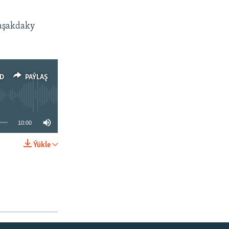
 aşakdaky
D
PAÝLAŞ
10:00
Ýükle
PAÝLAŞ