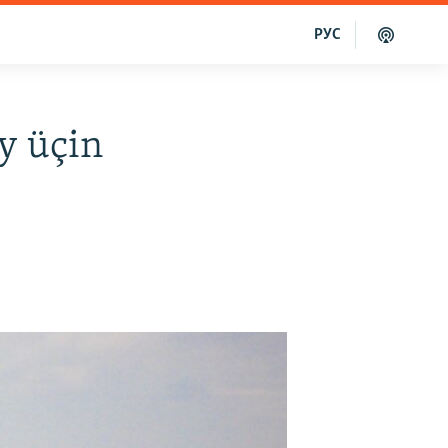
РУС
y üçin