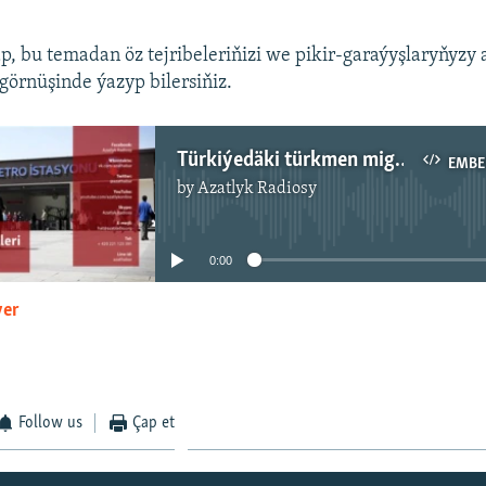
äp, bu temadan öz tejribeleriňizi we pikir-garaýyşlaryňyzy
görnüşinde ýazyp bilersiňiz.
Türkiýedäki türkmen migrantlary üçin kanuny çykalgalar
EMBE
by
Azatlyk Radiosy
No media source currently available
0:00
yer
EMBED
Follow us
Çap et