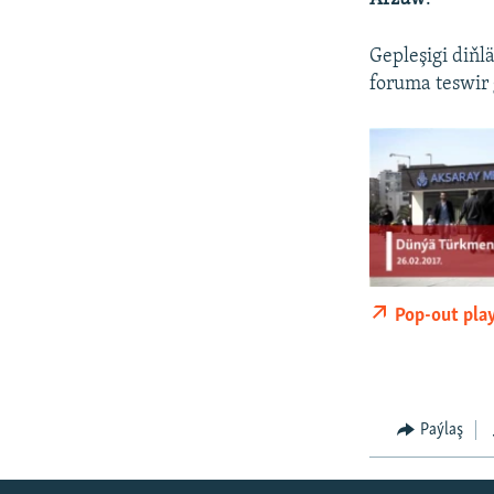
Gepleşigi diňl
foruma teswir 
Pop-out pla
Paýlaş