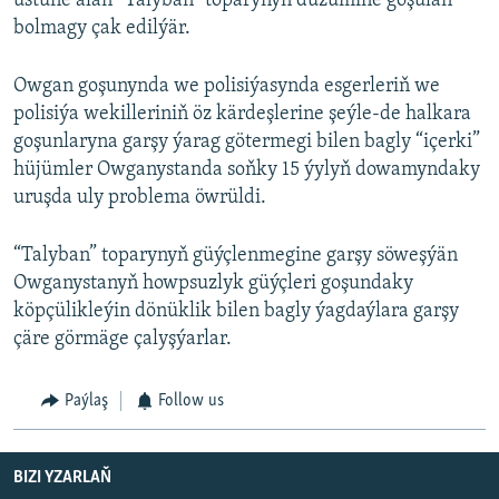
üstüne alan “Talyban” toparynyň düzümine goşulan
bolmagy çak edilýär.
Owgan goşunynda we polisiýasynda esgerleriň we
polisiýa wekilleriniň öz kärdeşlerine şeýle-de halkara
goşunlaryna garşy ýarag götermegi bilen bagly “içerki”
hüjümler Owganystanda soňky 15 ýylyň dowamyndaky
uruşda uly problema öwrüldi.
“Talyban” toparynyň güýçlenmegine garşy söweşýän
Owganystanyň howpsuzlyk güýçleri goşundaky
köpçülikleýin dönüklik bilen bagly ýagdaýlara garşy
çäre görmäge çalyşýarlar.
Paýlaş
Follow us
BIZI YZARLAŇ