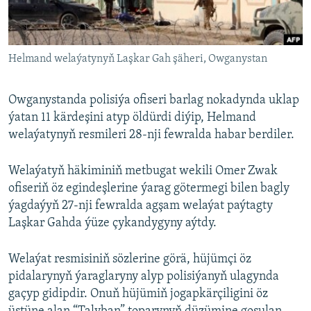
AÝ/AR-nyň ähli saýtlary
Helmand welaýatynyň Laşkar Gah şäheri, Owganystan
Owganystanda polisiýa ofiseri barlag nokadynda uklap
ýatan 11 kärdeşini atyp öldürdi diýip, Helmand
welaýatynyň resmileri 28-nji fewralda habar berdiler.
Welaýatyň häkiminiň metbugat wekili Omer Zwak
ofiseriň öz egindeşlerine ýarag götermegi bilen bagly
ýagdaýyň 27-nji fewralda agşam welaýat paýtagty
Laşkar Gahda ýüze çykandygyny aýtdy.
Welaýat resmisiniň sözlerine görä, hüjümçi öz
pidalarynyň ýaraglaryny alyp polisiýanyň ulagynda
gaçyp gidipdir. Onuň hüjümiň jogapkärçiligini öz