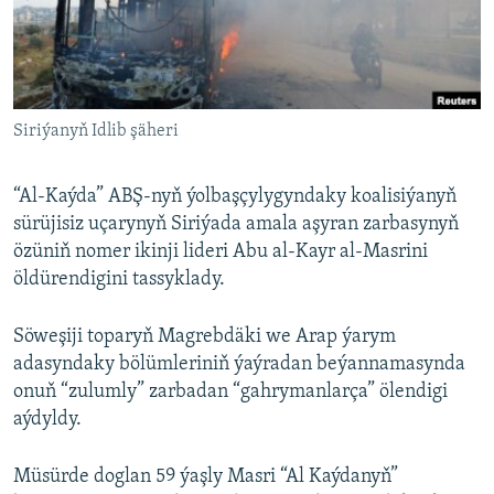
AÝ/AR-nyň ähli saýtlary
Siriýanyň Idlib şäheri
“Al-Kaýda” ABŞ-nyň ýolbaşçylygyndaky koalisiýanyň
sürüjisiz uçarynyň Siriýada amala aşyran zarbasynyň
özüniň nomer ikinji lideri Abu al-Kayr al-Masrini
öldürendigini tassyklady.
Söweşiji toparyň Magrebdäki we Arap ýarym
adasyndaky bölümleriniň ýaýradan beýannamasynda
onuň “zulumly” zarbadan “gahrymanlarça” ölendigi
aýdyldy.
Müsürde doglan 59 ýaşly Masri “Al Kaýdanyň”