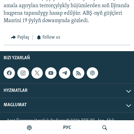
amala aşyrylan terrorçylykly hüjümlerden soň Eýranda
başpena tapandygy hasap edilýär. ABŞ-nyň güýçleri
Masrini 19 ýylyň dowamynda gözledi.
Paýlaş
Follow us
BIZI YZARLAŇ
HYZMATLAR
MAGLUMAT
Azat Ýewropa/Azatlyk Radiosy © 2026 RFE/RL, Inc. Ähli
hukuklar goralan.
РУС