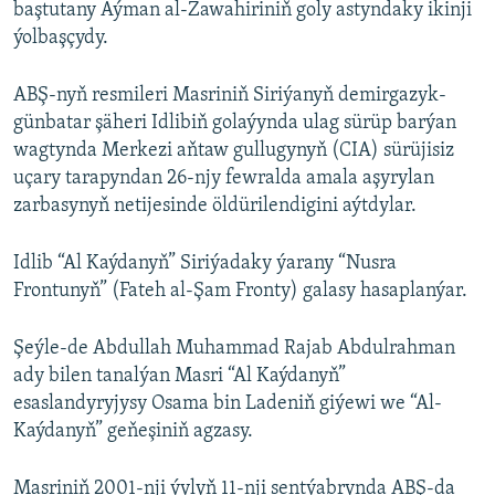
baştutany Aýman al-Zawahiriniň goly astyndaky ikinji
ýolbaşçydy.
ABŞ-nyň resmileri Masriniň Siriýanyň demirgazyk-
günbatar şäheri Idlibiň golaýynda ulag sürüp barýan
wagtynda Merkezi aňtaw gullugynyň (CIA) sürüjisiz
uçary tarapyndan 26-njy fewralda amala aşyrylan
zarbasynyň netijesinde öldürilendigini aýtdylar.
Idlib “Al Kaýdanyň” Siriýadaky ýarany “Nusra
Frontunyň” (Fateh al-Şam Fronty) galasy hasaplanýar.
Şeýle-de Abdullah Muhammad Rajab Abdulrahman
ady bilen tanalýan Masri “Al Kaýdanyň”
esaslandyryjysy Osama bin Ladeniň giýewi we “Al-
Kaýdanyň” geňeşiniň agzasy.
Masriniň 2001-nji ýylyň 11-nji sentýabrynda ABŞ-da