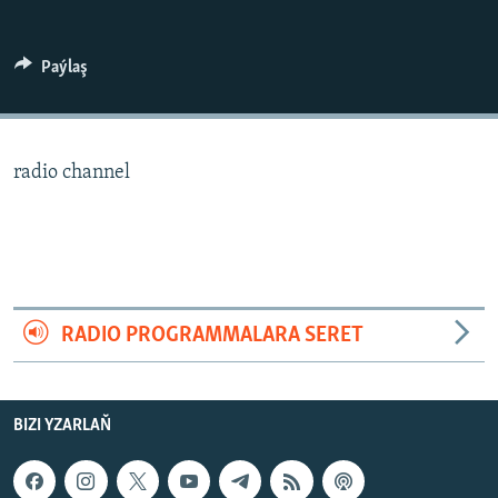
AÝ/AR-nyň ähli saýtlary
Paýlaş
radio channel
RADIO PROGRAMMALARA SERET
BIZI YZARLAŇ