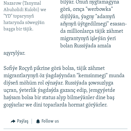
bilýär. Onuň nygtamagyna
Nazarow (Tanymal
görä, orsça "werbowka"
Abuholidi Kulobi) we
"YD" toparynyň
diýilýän, ýagny "adamyň
hatarynda söweşýän
aňynyň üýtgedilmegi" esasan-
başga bir täjik.
da millionlarça täjik zähmet
migrantynyň işleýän ýeri
bolan Russiýada amala
aşyrylýar.
Sofiýe Roçyň pikrine görä bolsa, täjik zähmet
migrantlarynyň öz ýagdaýyndan "kemsinmegi" munda
diýseň möhüm rol oýnaýar. Russiýada şowsuzlyga
uçran, ýeterlik ýagdaýda gazanç edip, jemgyýetde
haýsam bolsa bir status alyp bilmeýänler dine baş
goşýarlar we dini toparlarda hormat görýärler.
Paýlaş
Follow us