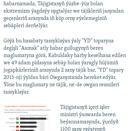
habarnamada, Täjigistanyň ýüzbe-ýüz bolan
ekstremizm ýagdaýy nygtalýar we täjikleriň janyndan
geçenleriň arasynda iň köp orny eýelemeginiň
sebäpleri derňelýär.
Göýä bu hasabaty tassyklaýan ýaly "YD" toparyna
degişli "Aamak" atly habar gullugynyň beren
maglumatyna görä, Kabuldaky harby keselhana edilen
we 49 adam pidasyna sebäp bolan ýaragly hüjümiň
jogapkärleriniň arasynda 2 sany täjik bar. "YD" topary
2015-nji ýyldan bäri Owganystanda hereket edýär.
Ýöne bu maglumaty ne täjik, ne-de owgan resmileri
tassyklaýar.
Täjigistanyň içeri işler
ministri ýanwarda beren
beýannamasynda, ýurdyň
1100 sany raýatynyň