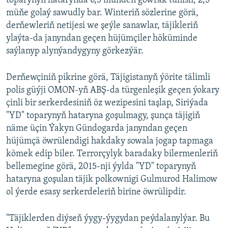
toparynyň hatarynda 6,5 müňden gowrak tunisli, 2,5
müňe golaý sawudly bar. Winteriň sözlerine görä,
derňewleriň netijesi we şeýle sanawlar, täjikleriň
ylaýta-da janyndan geçen hüjümçiler höküminde
saýlanyp alynýandygyny görkezýär.
Derňewçiniň pikrine görä, Täjigistanyň ýörite tälimli
polis güýji OMON-yň ABŞ-da türgenleşik geçen ýokary
çinli bir serkerdesiniň öz wezipesini taşlap, Siriýada
"YD" toparynyň hataryna goşulmagy, şunça täjigiň
näme üçin Ýakyn Gündogarda janyndan geçen
hüjümçä öwrülendigi hakdaky sowala jogap tapmaga
kömek edip biler. Terrorçylyk baradaky bilermenleriň
bellemegine görä, 2015-nji ýylda "YD" toparynyň
hataryna goşulan täjik polkownigi Gulmurod Halimow
ol ýerde esasy serkerdeleriň birine öwrülipdir.
"Täjiklerden diýseň ýygy-ýygydan peýdalanylýar. Bu