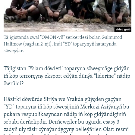
AÝ/AR-nyň ähli saýtlary
Täjigistanda owal "OMON-yň" serkerdesi bolan Gulmurod
Halimow (sagdan 2-nji), indi "YD" toparynyň hatarynda
söweşýär.
Täjigistan "Yslam döwleti" toparyna söweşmäge gidýän
iň köp terrorçyny eksport edýän dünýä "liderine" nädip
öwrüldi?
Häzirki döwürde Siriýa we Yrakda güýçden gaçýan
"YD" toparyna iň köp söweşijiniň Merkezi Aziýanyň bu
pukara respublikasyndan nädip iň köp gidýändiginiň
sebäbi derňelipdir. Derňewçiler bu ugurda esasy 3
zadyň uly täsir oýnaýandygyny belleýärler. Olar: resmi