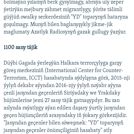
bolmaýan yslamyň berk gysylmagy, abraýa uly zeper
ýetirýän mejbury zähmet migrantlygy, ýörite tälimli
güýjüň owalky serkerdesiniň "YD" toparynyň hataryna
goşulmagy. Munyň bilen baglanyşykly jikme-jik
maglumaty Azatlyk Radiosynyň gazak gullugy ýazýar.
1100 sany täjik
Düýbi Gagada ýerleşýän Halkara terrorçylyga garşy
göreş merkeziniň (International Center for Counter-
Terrorism, ICCT) hasabatynda aýdylşyna görä, 2015-nji
ýylyň dekabr aýyndan 2016-njy ýylyň noýabr aýyna
çenli janyndan geçenleriň Siriýadaky we Yrakdaky
hüjümlerine jemi 27 sany täjik gatnaşypdyr. Bu san
aslynda raýatlygy aýan edilen daşary ýurtly janyndan
geçen hüjümçileriň arasyndaky iň ýokary görkezijidir.
"Janyndan geçenler bilen söweşmek: "YD" toparynyň
janyndan geçenler önümçiliginiň hasabaty" atly