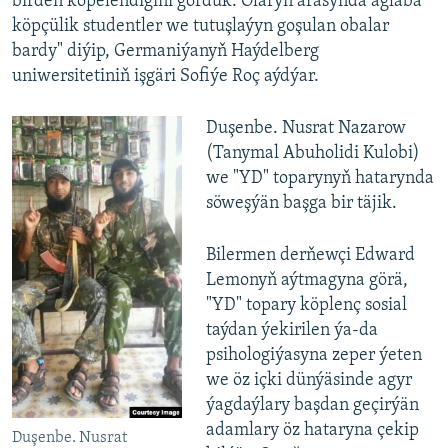
birden köpelendigini gördük. Olaryň arasynda aglaba
köpçülik studentler we tutuşlaýyn goşulan obalar
bardy" diýip, Germaniýanyň Haýdelberg
uniwersitetiniň işgäri Sofiýe Roç aýdýar.
Duşenbe. Nusrat Nazarow
(Tanymal Abuholidi Kulobi)
we "YD" toparynyň hatarynda
söweşýän başga bir täjik.
Bilermen derňewçi Edward
Lemonyň aýtmagyna görä,
"YD" topary köplenç sosial
taýdan ýekirilen ýa-da
psihologiýasyna zeper ýeten
we öz içki dünýäsinde agyr
ýagdaýlary başdan geçirýän
adamlary öz hataryna çekip
Duşenbe. Nusrat