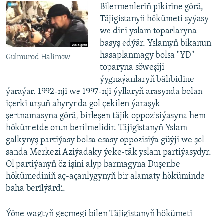
​Bilermenleriň pikirine görä,
Täjigistanyň hökümeti syýasy
we dini yslam toparlaryna
basyş edýär. Yslamyň bikanun
hasaplanmagy bolsa "YD"
Gulmurod Halimow
toparyna söweşiji
ýygnaýanlaryň bähbidine
ýaraýar. 1992-nji we 1997-nji ýyllaryň arasynda bolan
içerki urşuň ahyrynda gol çekilen ýaraşyk
şertnamasyna görä, birleşen täjik oppozisiýasyna hem
hökümetde orun berilmelidir. Täjigistanyň Yslam
galkynyş partiýasy bolsa esasy oppozisiýa güýji we şol
sanda Merkezi Aziýadaky ýeke-täk yslam partiýasydyr.
Ol partiýanyň öz işini alyp barmagyna Duşenbe
hökümediniň aç-açanlygynyň bir alamaty höküminde
baha berilýärdi.
Ýöne wagtyň geçmegi bilen Täjigistanyň hökümeti