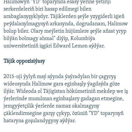
Halimowyň "YD" toparynda esasy ýerine ýetiriji
serkerdeleriň biri hasap edilmegi bilen
arabaglanyşyklydyr. Täjiklerden şeýle yzygiderli işjeň
peýdalanylmagynyň arkasynda, dogrudanam, Halimow
bolup biler. Olary meýletin hüjümlere şeýle aňsat yryp
bilýän bolmagy ahmal" diýip, Kolumbiýa
uniwersitetiniň işgäri Edward Lemon aýdýar.
Täjik oppozisiýasy
2015-nji ýylyň maý aýynda ýaýradylan bir çagyryş
wideosynda Halimow gara eginbaşly ýagdaýda göze
ilýär. Wideoda ol Täjigistan hökümetiniň mekdep we iş
ýerlerinde musulman eginbaşlary gadagan etmegine,
jemgyýetçilik ýerlerde namaz okalmagyny
çäklendirmegine garşy çykyp, özüniň "YD" toparynyň
hataryna goşulandygyny aýdýar.