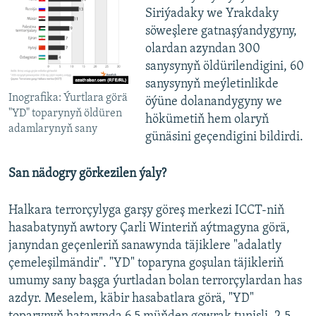
Siriýadaky we Yrakdaky
söweşlere gatnaşýandygyny,
olardan azyndan 300
sanysynyň öldürilendigini, 60
sanysynyň meýletinlikde
Inografika: Ýurtlara görä
öýüne dolanandygyny we
"YD" toparynyň öldüren
hökümetiň hem olaryň
adamlarynyň sany
günäsini geçendigini bildirdi.
San nädogry görkezilen ýaly?
Halkara terrorçylyga garşy göreş merkezi ICCT-niň
hasabatynyň awtory Çarli Winteriň aýtmagyna görä,
janyndan geçenleriň sanawynda täjiklere "adalatly
çemeleşilmändir". "YD" toparyna goşulan täjikleriň
umumy sany başga ýurtladan bolan terrorçylardan has
azdyr. Meselem, käbir hasabatlara görä, "YD"