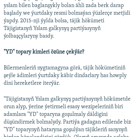
yslam bilen baglanşykly bolan ähli zada berk darap
başlady we ýurtdaky resmi bolmaýan ýüzlerçe metjidi
ýapdy. 2015-nji ýylda bolsa, täjik hökümeti
Täjigistanyň Yslam galkynyş partiýasynyň
ýolbaşçylaryny basdy.
"YD" topary kimleri özüne çekýär?
Bilermenleriň nygtamagyna görä, täjik hökümetiniň
şeýle ädimleri ýurtdaky käbir dindarlary has howply
dini hereketlere iterýär.
"Täjigistanyň Yslam galkynyş partiýasynyň hökümetde
orun alyp, ýerine ýetirmeli esasy wezipeleriniň biri
adamlara "YD" toparyna goşulmaly däldigini
düşündirmek bolmalydy. Partiýa gadagan edilende biz
"YD" toparynyň hataryna goşulýan täjikleriň sanynyň