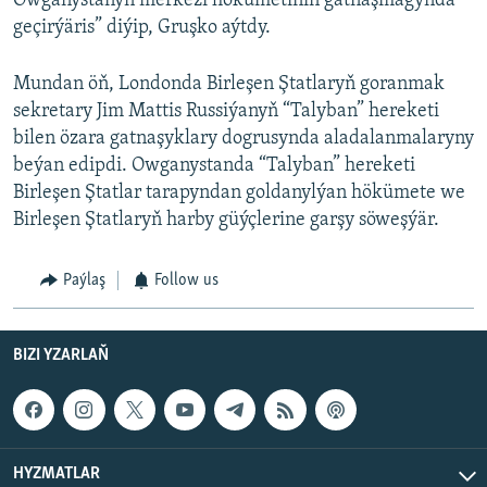
Owganystanyň merkezi hökümetiniň gatnaşmagynda
geçirýäris” diýip, Gruşko aýtdy.
Mundan öň, Londonda Birleşen Ştatlaryň goranmak
sekretary Jim Mattis Russiýanyň “Talyban” hereketi
bilen özara gatnaşyklary dogrusynda aladalanmalaryny
beýan edipdi. Owganystanda “Talyban” hereketi
Birleşen Ştatlar tarapyndan goldanylýan hökümete we
Birleşen Ştatlaryň harby güýçlerine garşy söweşýär.
Paýlaş
Follow us
BIZI YZARLAŇ
HYZMATLAR