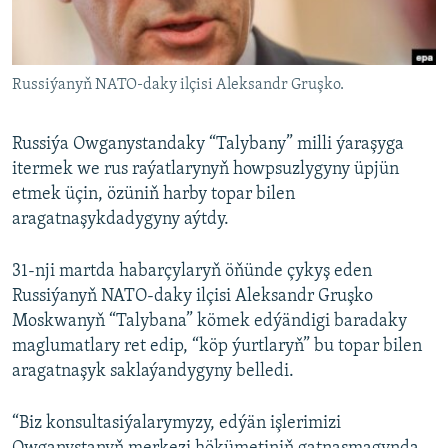
AÝ/AR-nyň ähli saýtlary
Russiýanyň NATO-daky ilçisi Aleksandr Gruşko.
Russiýa Owganystandaky “Talybany” milli ýaraşyga
itermek we rus raýatlarynyň howpsuzlygyny üpjün
etmek üçin, özüniň harby topar bilen
aragatnaşykdadygyny aýtdy.
31-nji martda habarçylaryň öňünde çykyş eden
Russiýanyň NATO-daky ilçisi Aleksandr Gruşko
Moskwanyň “Talybana” kömek edýändigi baradaky
maglumatlary ret edip, “köp ýurtlaryň” bu topar bilen
aragatnaşyk saklaýandygyny belledi.
“Biz konsultasiýalarymyzy, edýän işlerimizi