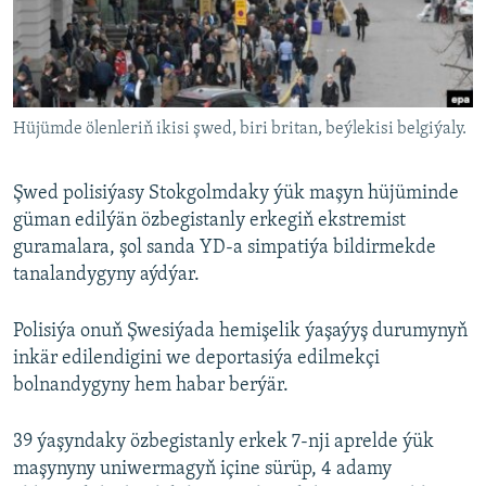
AÝ/AR-nyň ähli saýtlary
Hüjümde ölenleriň ikisi şwed, biri britan, beýlekisi belgiýaly.
Şwed polisiýasy Stokgolmdaky ýük maşyn hüjüminde
güman edilýän özbegistanly erkegiň ekstremist
guramalara, şol sanda YD-a simpatiýa bildirmekde
tanalandygyny aýdýar.
Polisiýa onuň Şwesiýada hemişelik ýaşaýyş durumynyň
inkär edilendigini we deportasiýa edilmekçi
bolnandygyny hem habar berýär.
39 ýaşyndaky özbegistanly erkek 7-nji aprelde ýük
maşynyny uniwermagyň içine sürüp, 4 adamy