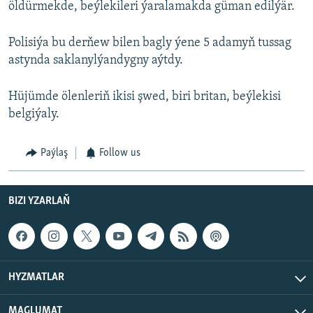
öldürmekde, beýlekileri ýaralamakda güman edilýär.
Polisiýa bu derňew bilen bagly ýene 5 adamyň tussag
astynda saklanylýandygny aýtdy.
Hüjümde ölenleriň ikisi şwed, biri britan, beýlekisi
belgiýaly.
Paýlaş
Follow us
BIZI YZARLAŇ
HYZMATLAR
MAGLUMAT