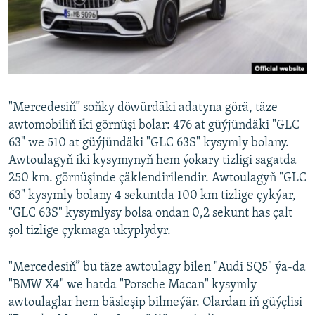
AÝ/AR-nyň ähli saýtlary
"Mercedesiň” soňky döwürdäki adatyna görä, täze
awtomobiliň iki görnüşi bolar: 476 at güýjündäki "GLC
63" we 510 at güýjündäki "GLC 63S" kysymly bolany.
Awtoulagyň iki kysymynyň hem ýokary tizligi sagatda
250 km. görnüşinde çäklendirilendir. Awtoulagyň "GLC
63" kysymly bolany 4 sekuntda 100 km tizlige çykýar,
"GLC 63S" kysymlysy bolsa ondan 0,2 sekunt has çalt
şol tizlige çykmaga ukyplydyr.
"Mercedesiň” bu täze awtoulagy bilen "Audi SQ5" ýa-da
"BMW X4" we hatda "Porsche Macan" kysymly
awtoulaglar hem bäsleşip bilmeýär. Olardan iň güýçlisi