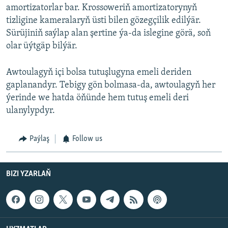
amortizatorlar bar. Krossoweriň amortizatorynyň
tizligine kameralaryň üsti bilen gözegçilik edilýär.
Sürüjiniň saýlap alan şertine ýa-da islegine görä, soň
olar üýtgäp bilýär.
Awtoulagyň içi bolsa tutuşlugyna emeli deriden
gaplanandyr. Tebigy gön bolmasa-da, awtoulagyň her
ýerinde we hatda öňünde hem tutuş emeli deri
ulanylypdyr.
Paýlaş
Follow us
BIZI YZARLAŇ