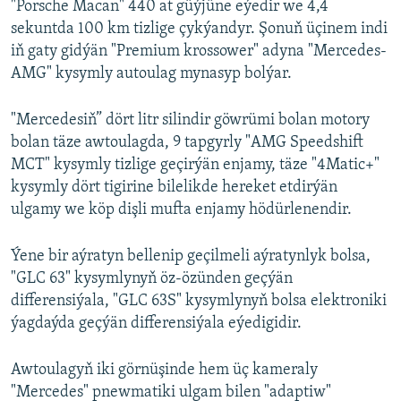
"Porsche Macan" 440 at güýjüne eýedir we 4,4
sekuntda 100 km tizlige çykýandyr. Şonuň üçinem indi
iň gaty gidýän "Premium krossower" adyna "Mercedes-
AMG" kysymly autoulag mynasyp bolýar.
"Mercedesiň” dört litr silindir göwrümi bolan motory
bolan täze awtoulagda, 9 tapgyrly "AMG Speedshift
MCT" kysymly tizlige geçirýän enjamy, täze "4Matic+"
kysymly dört tigirine bilelikde hereket etdirýän
ulgamy we köp dişli mufta enjamy hödürlenendir.
Ýene bir aýratyn bellenip geçilmeli aýratynlyk bolsa,
"GLC 63" kysymlynyň öz-özünden geçýän
differensiýala, "GLC 63S" kysymlynyň bolsa elektroniki
ýagdaýda geçýän differensiýala eýedigidir.
Awtoulagyň iki görnüşinde hem üç kameraly
"Mercedes" pnewmatiki ulgam bilen "adaptiw"