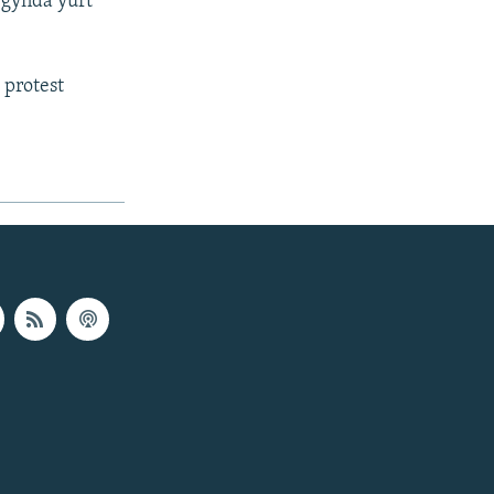
gynda ýurt
 protest