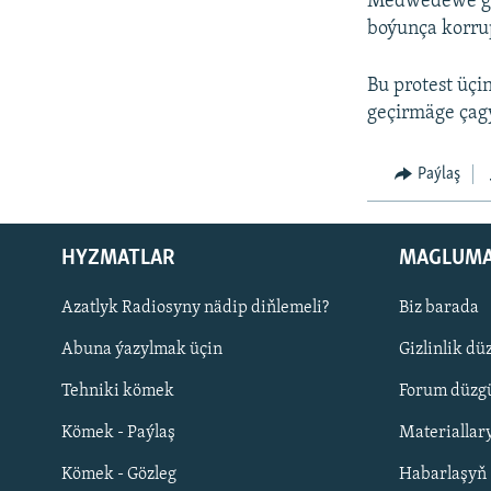
Medwedewe gar
boýunça korrup
Bu protest üçi
geçirmäge çag
Paýlaş
HYZMATLAR
MAGLUM
Русский
Azatlyk Radiosyny nädip diňlemeli?
Biz barada
Abuna ýazylmak üçin
Gizlinlik dü
BIZI YZARLAŇ
Tehniki kömek
Forum düzgü
Kömek - Paýlaş
Materiallar
Kömek - Gözleg
Habarlaşyň