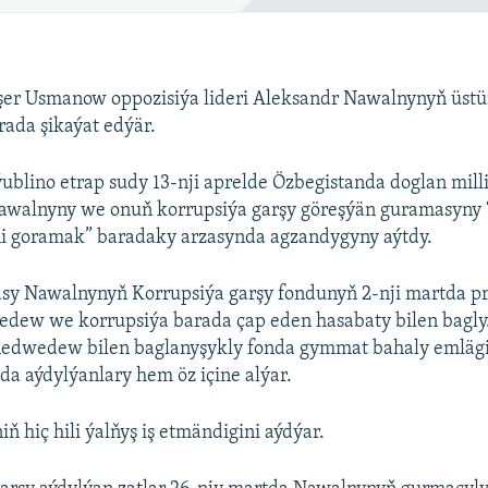
lişer Usmanow oppozisiýa lideri Aleksandr Nawalnynyň üst
rada şikaýat edýär.
lino etrap sudy 13-nji aprelde Özbegistanda doglan mill
alnyny we onuň korrupsiýa garşy göreşýän guramasyny 
i goramak” baradaky arzasynda agzandygyny aýtdy.
zasy Nawalnynyň Korrupsiýa garşy fondunyň 2-nji martda p
dew we korrupsiýa barada çap eden hasabaty bilen bagly.
dwedew bilen baglanyşykly fonda gymmat bahaly emläg
da aýdylýanlary hem öz içine alýar.
 hiç hili ýalňyş iş etmändigini aýdýar.