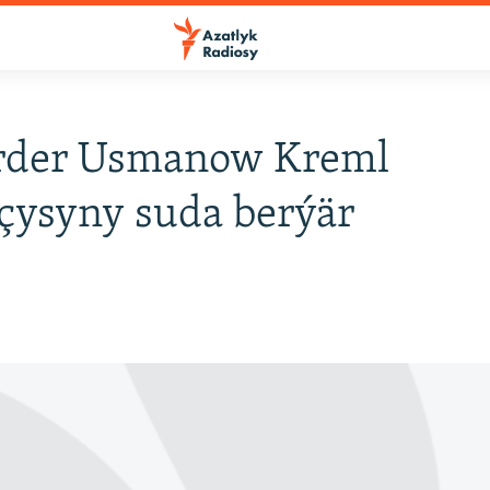
arder Usmanow Kreml
çysyny suda berýär