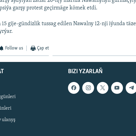
şy aýdylýan zatlar 26-njy martda Nawalnynyň gurmaçyly
siýa garşy protest geçirmäge kömek etdi.
n 15 gije-gündizlik tussag edilen Nawalny 12-nji iýunda täze
yrýar.
Follow us
Çap et
AT
BIZI YZARLAŇ
zgünleri
nleri
y ulanyş