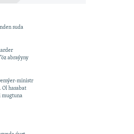
ünden suda
iarder
“öz abraýyny
remýer-ministr
 Ol hasabat
i mugtuna