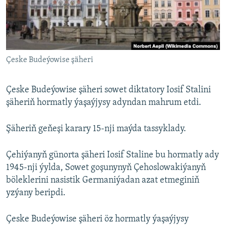
AÝ/AR-nyň ähli saýtlary
Çeske Budeýowise şäheri
Çeske Budeýowise şäheri sowet diktatory Iosif Stalini
şäheriň hormatly ýaşaýjysy adyndan mahrum etdi.
Şäheriň geňeşi karary 15-nji maýda tassyklady.
Çehiýanyň günorta şäheri Iosif Staline bu hormatly ady
1945-nji ýylda, Sowet goşunynyň Çehoslowakiýanyň
böleklerini nasistik Germaniýadan azat etmeginiň
yzýany beripdi.
Çeske Budeýowise şäheri öz hormatly ýaşaýjysy