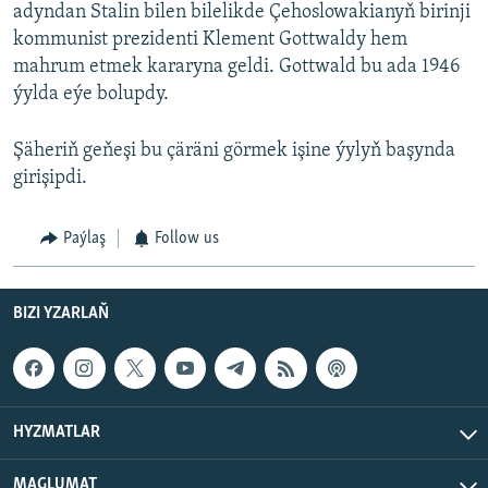
adyndan Stalin bilen bilelikde Çehoslowakianyň birinji
kommunist prezidenti Klement Gottwaldy hem
mahrum etmek kararyna geldi. Gottwald bu ada 1946
ýylda eýe bolupdy.
Şäheriň geňeşi bu çäräni görmek işine ýylyň başynda
girişipdi.
Paýlaş
Follow us
BIZI YZARLAŇ
HYZMATLAR
MAGLUMAT