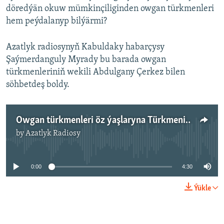
döredýän okuw mümkinçiliginden owgan türkmenleri
hem peýdalanyp bilýärmi?
Azatlyk radiosynyň Kabuldaky habarçysy
Şaýmerdanguly Myrady bu barada owgan
türkmenleriniň wekili Abdulgany Çerkez bilen
söhbetdeş boldy.
Owgan türkmenleri öz ýaşlaryna Türkmenistandaky ÝOJ-lardan orun ýetmeýändigini aýdýarlar
by
Azatlyk Radiosy
No media source currently available
0:00
4:30
Ýükle