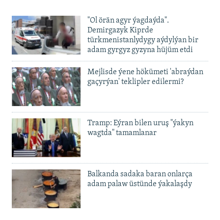
480p
Auto
240p
360p
480p
"Ol örän agyr ýagdaýda".
720p
Demirgazyk Kiprde
720p
1080p
türkmenistanlydygy aýdylýan bir
1080p
adam gyrgyz gyzyna hüjüm etdi
Mejlisde ýene hökümeti 'abraýdan
gaçyrýan' teklipler edilermi?
Tramp: Eýran bilen uruş "ýakyn
wagtda" tamamlanar
Balkanda sadaka baran onlarça
adam palaw üstünde ýakalaşdy