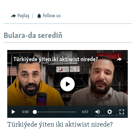
Paýlaş
Follow us
Bulara-da serediň
Türkiýede ýiten iki aktiwist nirede?
No media source currently available
Auto
0:00
4:57
240p
Türkiýede ýiten iki aktiwist nirede?
360p