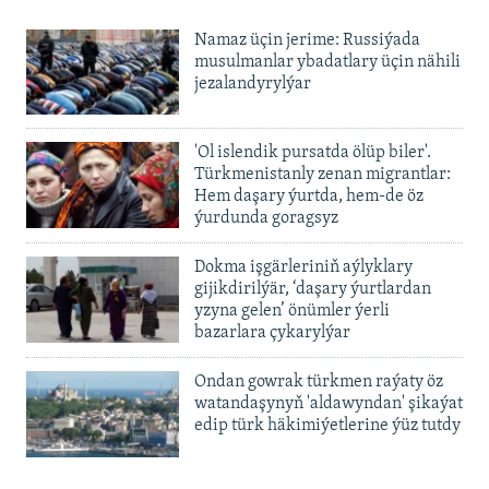
Namaz üçin jerime: Russiýada
musulmanlar ybadatlary üçin nähili
jezalandyrylýar
'Ol islendik pursatda ölüp biler'.
Türkmenistanly zenan migrantlar:
Hem daşary ýurtda, hem-de öz
ýurdunda goragsyz
Dokma işgärleriniň aýlyklary
gijikdirilýär, ‘daşary ýurtlardan
yzyna gelen’ önümler ýerli
bazarlara çykarylýar
Ondan gowrak türkmen raýaty öz
watandaşynyň 'aldawyndan' şikaýat
edip türk häkimiýetlerine ýüz tutdy