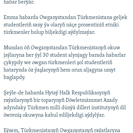
habar berýär.
Emma habarda Owganystandan Türkmenistana geljek
studentleriň sany ýa olaryň näçe prosentiniň etniki
türkmenler bolup biljekdigi aýdylmaýar.
Mundan öň Owganystandan Türkmenistanyň okuw
jaýlaryna her ýyl 30 student alynjagy barada habarlar
çykypdy we owgan türkmenleri şol studentleriň
hatarynda öz ýaşlarynyň hem orun aljagyna umyt
baglapdy.
Şeýle-de habarda Hytaý Halk Respublikasynyň
raýatlarynyň bir toparynyň Döwletmämmet Azady
adyndaky Türkmen milli dünýä dilleri institutynyň dil
öwreniş okuwyna kabul ediljekdigi aýdylýar.
Eýsem, Türkmenistanyň Owganystanyň raýatlaryna