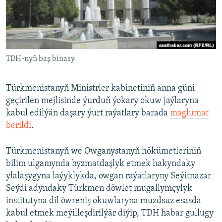
AÝ/AR-nyň ähli saýtlary
TDH-nyň baş binasy
Türkmenistanyň Ministrler kabinetiniň anna güni
geçirilen mejlisinde ýurduň ýokary okuw jaýlaryna
kabul edilýän daşary ýurt raýatlary barada
maglumat
berildi
.
Türkmenistanyň we Owganystanyň hökümetleriniň
bilim ulgamynda hyzmatdaşlyk etmek hakyndaky
ylalaşygyna laýyklykda, owgan raýatlaryny Seýitnazar
Seýdi adyndaky Türkmen döwlet mugallymçylyk
institutyna dil öwreniş okuwlaryna muzdsuz esasda
kabul etmek meýilleşdirilýär diýip, TDH habar gullugy