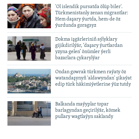
480p
Auto
240p
360p
480p
'Ol islendik pursatda ölüp biler'.
720p
Türkmenistanly zenan migrantlar:
720p
1080p
Hem daşary ýurtda, hem-de öz
1080p
ýurdunda goragsyz
Dokma işgärleriniň aýlyklary
gijikdirilýär, ‘daşary ýurtlardan
yzyna gelen’ önümler ýerli
bazarlara çykarylýar
Ondan gowrak türkmen raýaty öz
watandaşynyň 'aldawyndan' şikaýat
edip türk häkimiýetlerine ýüz tutdy
Balkanda maýyplar topar
barlagyndan geçirilýär, kömek
pullary wagtlaýyn saklandy