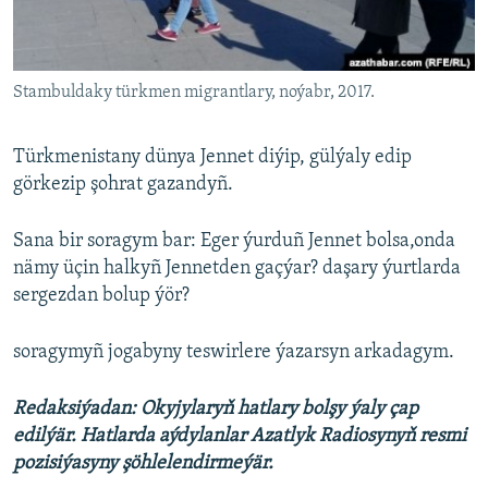
Stambuldaky türkmen migrantlary, noýabr, 2017.
Türkmenistany dünya Jennet diýip, gülýaly edip
görkezip şohrat gazandyñ.
Sana bir soragym bar: Eger ýurduñ Jennet bolsa,onda
nämy üçin halkyñ Jennetden gaçýar? daşary ýurtlarda
sergezdan bolup ýör?
soragymyñ jogabyny teswirlere ýazarsyn arkadagym.
Redaksiýadan: Okyjylaryň hatlary bolşy ýaly çap
edilýär. Hatlarda aýdylanlar Azatlyk Radiosynyň resmi
pozisiýasyny şöhlelendirmeýär.