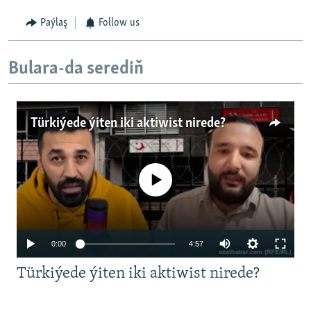
Paýlaş
Follow us
Bulara-da serediň
Türkiýede ýiten iki aktiwist nirede?
No media source currently available
Auto
0:00
4:57
240p
Türkiýede ýiten iki aktiwist nirede?
360p