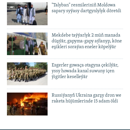
"Talyban" resmileriniň Moldowa
sapary syýasy dartgynlylyk döretdi
Mekdebe taýýarlyk 2 müň manada
düşýär, gapyma-gapy aýlanyp, köne
eşikleri soraýan eneler köpelýär
Esgerler gowaça otagyna çekilýär,
yssy howada kanal suwuny içen
ýigitler keselleýär
Russiýanyň Ukraina garşy dron we
raketa hüjümlerinde 15 adam öldi