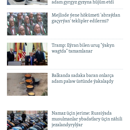
adam gyrgyz gyzyna hüjüm etdi
Mejlisde ýene hökümeti 'abraýdan
gaçyrýan' teklipler edilermi?
Tramp: Eýran bilen uruş "ýakyn
wagtda" tamamlanar
Balkanda sadaka baran onlarça
adam palaw üstünde ýakalaşdy
Namaz üçin jerime: Russiýada
musulmanlar ybadatlary üçin nähili
jezalandyrylýar