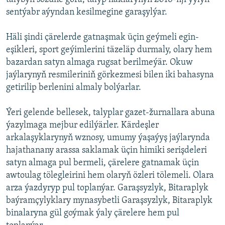
sentýabr aýyndan kesilmegine garaşylýar.
Häli şindi çärelerde gatnaşmak üçin geýmeli egin-
eşikleri, sport geýimlerini täzeläp durmaly, olary hem
bazardan satyn almaga rugsat berilmeýär. Okuw
jaýlarynyň resmileriniň görkezmesi bilen iki bahasyna
getirilip berlenini almaly bolýarlar.
Ýeri gelende bellesek, talyplar gazet-žurnallara abuna
ýazylmaga mejbur edilýärler. Kärdeşler
arkalaşyklarynyň wznosy, umumy ýaşaýyş jaýlarynda
hajathanany arassa saklamak üçin himiki serişdeleri
satyn almaga pul bermeli, çärelere gatnamak üçin
awtoulag tölegleirini hem olaryň özleri tölemeli. Olara
arza ýazdyryp pul toplanýar. Garaşsyzlyk, Bitaraplyk
baýramçylyklary mynasybetli Garaşsyzlyk, Bitaraplyk
binalaryna gül goýmak ýaly çärelere hem pul