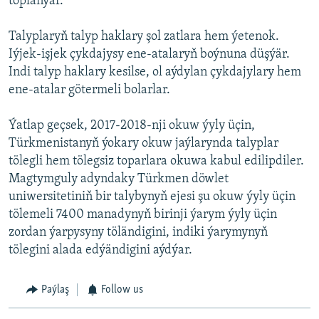
toplanýar.
Talyplaryň talyp haklary şol zatlara hem ýetenok.
Iýjek-işjek çykdajysy ene-atalaryň boýnuna düşýär.
Indi talyp haklary kesilse, ol aýdylan çykdajylary hem
ene-atalar götermeli bolarlar.
Ýatlap geçsek, 2017-2018-nji okuw ýyly üçin,
Türkmenistanyň ýokary okuw jaýlarynda talyplar
tölegli hem tölegsiz toparlara okuwa kabul edilipdiler.
Magtymguly adyndaky Türkmen döwlet
uniwersitetiniň bir talybynyň ejesi şu okuw ýyly üçin
tölemeli 7400 manadynyň birinji ýarym ýyly üçin
zordan ýarpysyny töländigini, indiki ýarymynyň
tölegini alada edýändigini aýdýar.
Paýlaş
Follow us