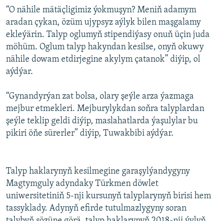
“O nähile mätäçligimiz ýokmuşyn? Meniň adamym
aradan çykan, özüm ujypsyz aýlyk bilen maşgalamy
ekleýärin. Talyp oglumyň stipendiýasy onuň üçin juda
möhüm. Oglum talyp hakyndan kesilse, onyň okuwy
nähile dowam etdirjegine akylym çatanok” diýip, ol
aýdýar.
“Gynandyrýan zat bolsa, olary şeýle arza ýazmaga
mejbur etmekleri. Mejburylykdan soňra talyplardan
şeýle teklip geldi diýip, maslahatlarda ýaşulylar bu
pikiri öňe sürerler” diýip, Tuwakbibi aýdýar.
Talyp haklarynyň kesilmegine garaşylýandygyny
Magtymguly adyndaky Türkmen döwlet
uniwersitetiniň 5-nji kursunyň talyplarynyň birisi hem
tassyklady. Adynyň efirde tutulmazlygyny soran
talybyň sözüne görä, talyp haklarynyň 2018-nji ýylyň