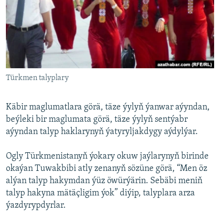
AÝ/AR-nyň ähli saýtlary
Türkmen talyplary
Käbir maglumatlara görä, täze ýylyň ýanwar aýyndan,
beýleki bir maglumata görä, täze ýylyň sentýabr
aýyndan talyp haklarynyň ýatyryljakdygy aýdylýar.
Ogly Türkmenistanyň ýokary okuw jaýlarynyň birinde
okaýan Tuwakbibi atly zenanyň sözüne görä, “Men öz
alýan talyp hakymdan ýüz öwürýärin. Sebäbi meniň
talyp hakyna mätäçligim ýok” diýip, talyplara arza
ýazdyrypdyrlar.