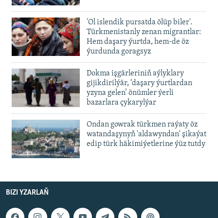
'Ol islendik pursatda ölüp biler'.
Türkmenistanly zenan migrantlar:
Hem daşary ýurtda, hem-de öz
ýurdunda goragsyz
Dokma işgärleriniň aýlyklary
gijikdirilýär, ‘daşary ýurtlardan
yzyna gelen’ önümler ýerli
bazarlara çykarylýar
Ondan gowrak türkmen raýaty öz
watandaşynyň 'aldawyndan' şikaýat
edip türk häkimiýetlerine ýüz tutdy
BIZI YZARLAŇ